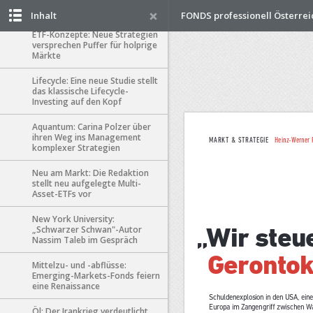
diese Fonds nicht
Inhalt
FONDS professionell Österrei
ETF-Konzepte: Neue Strategien
versprechen Puffer für holprige
Märkte
Lifecycle: Eine neue Studie stellt
das klassische Lifecycle-
Investing auf den Kopf
Aquantum: Carina Polzer über
ihren Weg ins Management
komplexer Strategien
Neu am Markt: Die Redaktion
stellt neu aufgelegte Multi-
Asset-ETFs vor
New York University:
„Schwarzer Schwan"-Autor
Nassim Taleb im Gespräch
Mittelzu- und -abflüsse:
Emerging-Markets-Fonds feiern
eine Renaissance
Öl: Der Irankrieg verdeutlicht