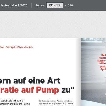
ch, Ausgabe 1/2026
Seiten:
/
276