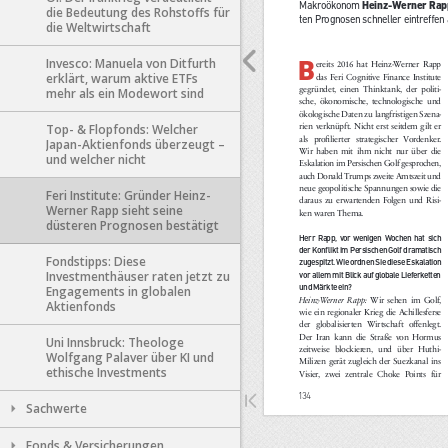
die Bedeutung des Rohstoffs für
die Weltwirtschaft
Invesco: Manuela von Ditfurth
erklärt, warum aktive ETFs
mehr als ein Modewort sind
Top- & Flopfonds: Welcher
Japan-Aktienfonds überzeugt –
und welcher nicht
Feri Institute: Gründer Heinz-
Werner Rapp sieht seine
düsteren Prognosen bestätigt
Fondstipps: Diese
Investmenthäuser raten jetzt zu
Engagements in globalen
Aktienfonds
Uni Innsbruck: Theologe
Wolfgang Palaver über KI und
ethische Investments
Sachwerte
Fonds & Versicherungen