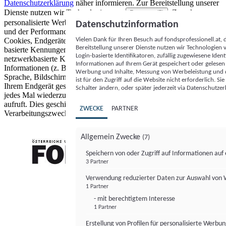
Datenschutzerklärung
näher informieren.
Zur Bereitstellung unserer
Dienste nutzen wir Technologien von
. Zwecke:
Partnern (5)
personalisierte Werbung und Inhalte, Messung von Werbeleistung
Datenschutzinformation
und der Performance von Inhalten sowie Zielgruppenforschung.
Vielen Dank für Ihren Besuch auf fondsprofessionell.at
Cookies, Endgeräte- oder ähnliche Online-Kennungen (z. B. login-
Bereitstellung unserer Dienste nutzen wir Technologien
basierte Kennungen, zufällig generierte Kennungen,
Login-basierte Identifikatoren, zufällig zugewiesene Id
netzwerkbasierte Kennungen) können zusammen mit anderen
Informationen auf Ihrem Gerät gespeichert oder gelese
Informationen (z. B. Browsertyp und Browserinformationen,
Werbung und Inhalte, Messung von Werbeleistung und d
Sprache, Bildschirmgröße, unterstützte Technologien usw.) auf
ist für den Zugriff auf die Website nicht erforderlich. S
Ihrem Endgerät gespeichert oder von dort ausgelesen werden, um es
Schalter ändern, oder später jederzeit via Datenschutzer
jedes Mal wiederzuerkennen, wenn es eine App oder einer Webseite
aufruft. Dies geschieht für einen oder mehrere der hier aufgeführten
ZWECKE
PARTNER
Verarbeitungszwecke.
Allgemein Zwecke
(7)
Speichern von oder Zugriff auf Informationen au
3 Partner
FONDS professionell
Verwendung reduzierter Daten zur Auswahl von
1 Partner
- mit berechtigtem Interesse
1 Partner
Erstellung von Profilen für personalisierte Werbu