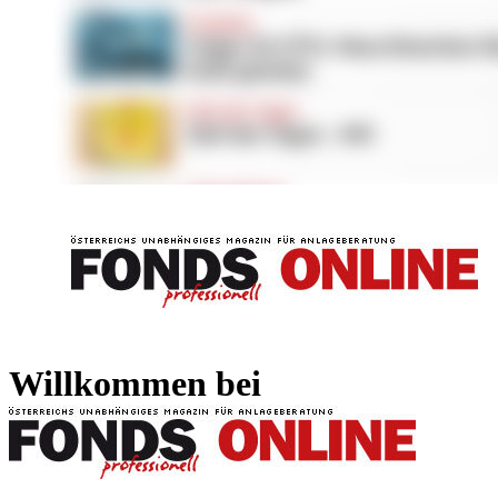
FONDS professionell
FONDS professi
Willkommen bei