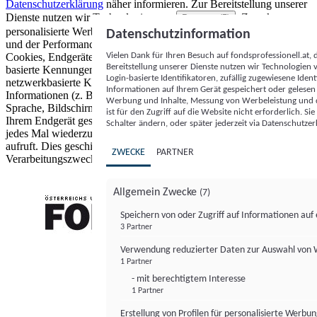
Datenschutzerklärung
näher informieren.
Zur Bereitstellung unserer
Dienste nutzen wir Technologien von
. Zwecke:
Partnern (5)
personalisierte Werbung und Inhalte, Messung von Werbeleistung
Datenschutzinformation
und der Performance von Inhalten sowie Zielgruppenforschung.
Vielen Dank für Ihren Besuch auf fondsprofessionell.at
Cookies, Endgeräte- oder ähnliche Online-Kennungen (z. B. login-
Bereitstellung unserer Dienste nutzen wir Technologien
basierte Kennungen, zufällig generierte Kennungen,
Login-basierte Identifikatoren, zufällig zugewiesene Id
netzwerkbasierte Kennungen) können zusammen mit anderen
Informationen auf Ihrem Gerät gespeichert oder gelese
Informationen (z. B. Browsertyp und Browserinformationen,
Werbung und Inhalte, Messung von Werbeleistung und d
Sprache, Bildschirmgröße, unterstützte Technologien usw.) auf
ist für den Zugriff auf die Website nicht erforderlich. S
Ihrem Endgerät gespeichert oder von dort ausgelesen werden, um es
Schalter ändern, oder später jederzeit via Datenschutzer
jedes Mal wiederzuerkennen, wenn es eine App oder einer Webseite
aufruft. Dies geschieht für einen oder mehrere der hier aufgeführten
ZWECKE
PARTNER
Verarbeitungszwecke.
Allgemein Zwecke
(7)
Speichern von oder Zugriff auf Informationen au
3 Partner
FONDS professionell
Verwendung reduzierter Daten zur Auswahl von
1 Partner
- mit berechtigtem Interesse
1 Partner
Erstellung von Profilen für personalisierte Werbu