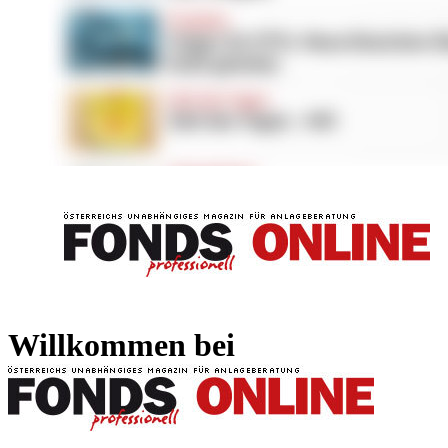
FONDS professionell
FONDS professi
Willkommen bei