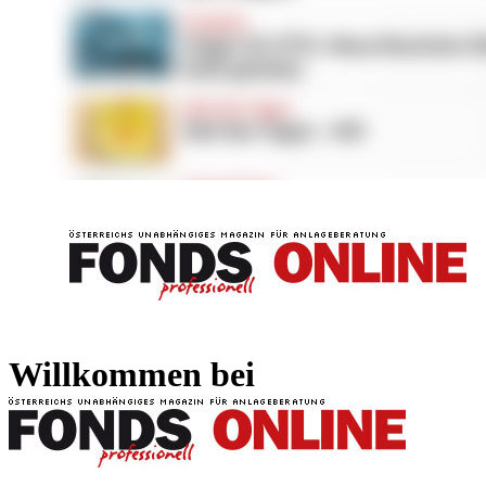
FONDS professionell
FONDS professi
Willkommen bei