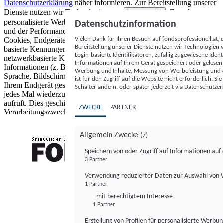
Datenschutzerklärung
näher informieren.
Zur Bereitstellung unserer
Dienste nutzen wir Technologien von
. Zwecke:
Partnern (5)
personalisierte Werbung und Inhalte, Messung von Werbeleistung
Datenschutzinformation
und der Performance von Inhalten sowie Zielgruppenforschung.
Vielen Dank für Ihren Besuch auf fondsprofessionell.at
Cookies, Endgeräte- oder ähnliche Online-Kennungen (z. B. login-
Bereitstellung unserer Dienste nutzen wir Technologien
basierte Kennungen, zufällig generierte Kennungen,
Login-basierte Identifikatoren, zufällig zugewiesene Id
netzwerkbasierte Kennungen) können zusammen mit anderen
Informationen auf Ihrem Gerät gespeichert oder gelese
Informationen (z. B. Browsertyp und Browserinformationen,
Werbung und Inhalte, Messung von Werbeleistung und d
Sprache, Bildschirmgröße, unterstützte Technologien usw.) auf
ist für den Zugriff auf die Website nicht erforderlich. S
Ihrem Endgerät gespeichert oder von dort ausgelesen werden, um es
Schalter ändern, oder später jederzeit via Datenschutzer
jedes Mal wiederzuerkennen, wenn es eine App oder einer Webseite
aufruft. Dies geschieht für einen oder mehrere der hier aufgeführten
ZWECKE
PARTNER
Verarbeitungszwecke.
Allgemein Zwecke
(7)
Speichern von oder Zugriff auf Informationen au
3 Partner
FONDS professionell
Verwendung reduzierter Daten zur Auswahl von
1 Partner
- mit berechtigtem Interesse
1 Partner
Erstellung von Profilen für personalisierte Werbu