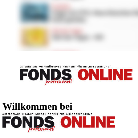
FONDS professionell
FONDS professi
Willkommen bei