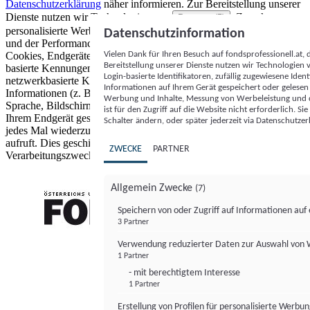
Datenschutzerklärung
näher informieren.
Zur Bereitstellung unserer
Dienste nutzen wir Technologien von
. Zwecke:
Partnern (5)
personalisierte Werbung und Inhalte, Messung von Werbeleistung
Datenschutzinformation
und der Performance von Inhalten sowie Zielgruppenforschung.
Vielen Dank für Ihren Besuch auf fondsprofessionell.at
Cookies, Endgeräte- oder ähnliche Online-Kennungen (z. B. login-
Bereitstellung unserer Dienste nutzen wir Technologien
basierte Kennungen, zufällig generierte Kennungen,
Login-basierte Identifikatoren, zufällig zugewiesene Id
netzwerkbasierte Kennungen) können zusammen mit anderen
Informationen auf Ihrem Gerät gespeichert oder gelese
Informationen (z. B. Browsertyp und Browserinformationen,
Werbung und Inhalte, Messung von Werbeleistung und d
Sprache, Bildschirmgröße, unterstützte Technologien usw.) auf
ist für den Zugriff auf die Website nicht erforderlich. S
Ihrem Endgerät gespeichert oder von dort ausgelesen werden, um es
Schalter ändern, oder später jederzeit via Datenschutzer
jedes Mal wiederzuerkennen, wenn es eine App oder einer Webseite
aufruft. Dies geschieht für einen oder mehrere der hier aufgeführten
ZWECKE
PARTNER
Verarbeitungszwecke.
Allgemein Zwecke
(7)
Speichern von oder Zugriff auf Informationen au
3 Partner
FONDS professionell
Verwendung reduzierter Daten zur Auswahl von
1 Partner
- mit berechtigtem Interesse
1 Partner
Erstellung von Profilen für personalisierte Werbu