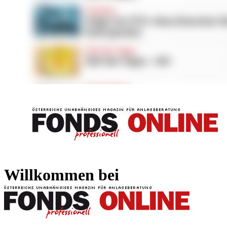
FONDS professionell
FONDS professi
Willkommen bei