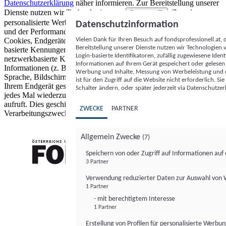
Datenschutzerklärung
näher informieren.
Zur Bereitstellung unserer
Dienste nutzen wir Technologien von
. Zwecke:
Partnern (5)
personalisierte Werbung und Inhalte, Messung von Werbeleistung
Datenschutzinformation
und der Performance von Inhalten sowie Zielgruppenforschung.
Vielen Dank für Ihren Besuch auf fondsprofessionell.at
Cookies, Endgeräte- oder ähnliche Online-Kennungen (z. B. login-
Bereitstellung unserer Dienste nutzen wir Technologien
basierte Kennungen, zufällig generierte Kennungen,
Login-basierte Identifikatoren, zufällig zugewiesene Id
netzwerkbasierte Kennungen) können zusammen mit anderen
Informationen auf Ihrem Gerät gespeichert oder gelese
Informationen (z. B. Browsertyp und Browserinformationen,
Werbung und Inhalte, Messung von Werbeleistung und d
Sprache, Bildschirmgröße, unterstützte Technologien usw.) auf
ist für den Zugriff auf die Website nicht erforderlich. S
Ihrem Endgerät gespeichert oder von dort ausgelesen werden, um es
Schalter ändern, oder später jederzeit via Datenschutzer
jedes Mal wiederzuerkennen, wenn es eine App oder einer Webseite
aufruft. Dies geschieht für einen oder mehrere der hier aufgeführten
ZWECKE
PARTNER
Verarbeitungszwecke.
Allgemein Zwecke
(7)
Speichern von oder Zugriff auf Informationen au
3 Partner
FONDS professionell
Verwendung reduzierter Daten zur Auswahl von
1 Partner
- mit berechtigtem Interesse
1 Partner
Erstellung von Profilen für personalisierte Werbu