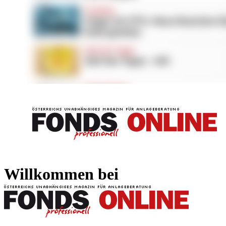
FONDS professionell
FONDS professi
Willkommen bei