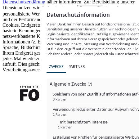
Datenschutzerklärung
näher informieren.
Zur Bereitstellung unserer
Dienste nutzen wir Technologien von
. Zwecke:
Partnern (5)
personalisierte Werbung und Inhalte, Messung von Werbeleistung
Datenschutzinformation
und der Performance von Inhalten sowie Zielgruppenforschung.
Vielen Dank für Ihren Besuch auf fondsprofessionell.at
Cookies, Endgeräte- oder ähnliche Online-Kennungen (z. B. login-
Bereitstellung unserer Dienste nutzen wir Technologien
basierte Kennungen, zufällig generierte Kennungen,
Login-basierte Identifikatoren, zufällig zugewiesene Id
netzwerkbasierte Kennungen) können zusammen mit anderen
Informationen auf Ihrem Gerät gespeichert oder gelese
Informationen (z. B. Browsertyp und Browserinformationen,
Werbung und Inhalte, Messung von Werbeleistung und d
Sprache, Bildschirmgröße, unterstützte Technologien usw.) auf
ist für den Zugriff auf die Website nicht erforderlich. S
Ihrem Endgerät gespeichert oder von dort ausgelesen werden, um es
Schalter ändern, oder später jederzeit via Datenschutzer
jedes Mal wiederzuerkennen, wenn es eine App oder einer Webseite
aufruft. Dies geschieht für einen oder mehrere der hier aufgeführten
ZWECKE
PARTNER
Verarbeitungszwecke.
Allgemein Zwecke
(7)
Speichern von oder Zugriff auf Informationen au
3 Partner
FONDS professionell
Verwendung reduzierter Daten zur Auswahl von
1 Partner
- mit berechtigtem Interesse
1 Partner
Erstellung von Profilen für personalisierte Werbu