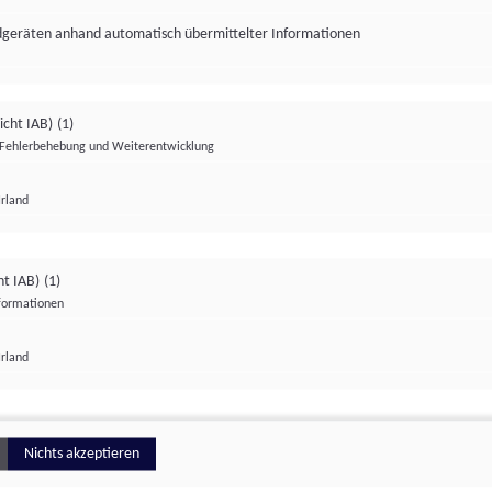
ndgeräten anhand automatisch übermittelter Informationen
icht IAB)
(1)
Fehlerbehebung und Weiterentwicklung
Irland
Impressum
Datenschutzerklärung
Datenschutzeinstellungen
ht IAB)
(1)
nformationen
Irland
ionell
Nichts akzeptieren