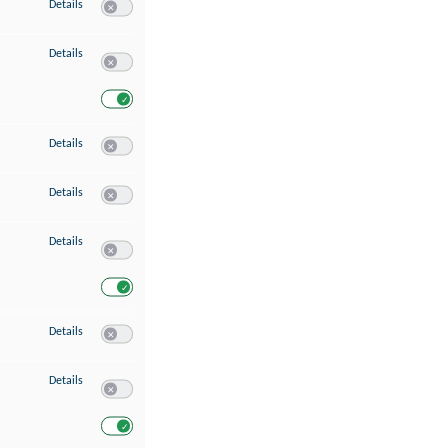
zu Speichern von oder Zugriff auf Informationen auf einem Endgerät
Details
Switch zum Einwilligen bzw. Ablehnen des Dienstes Speichern 
zu Verwendung reduzierter Daten zur Auswahl von Werbeanzeigen
Details
Switch zum Einwilligen bzw. Ablehnen des Dienstes Verwend
Switch zum Einwilligen bzw. Ablehnen des Dienstes Verwendu
zu Erstellung von Profilen für personalisierte Werbung
Details
Switch zum Einwilligen bzw. Ablehnen des Dienstes Erstellung 
zu Verwendung von Profilen zur Auswahl personalisierter Werbung
Details
Switch zum Einwilligen bzw. Ablehnen des Dienstes Verwendun
zu Messung der Werbeleistung
Details
Switch zum Einwilligen bzw. Ablehnen des Dienstes Messung 
Switch zum Einwilligen bzw. Ablehnen des Dienstes Messung d
zu Messung der Performance von Inhalten
Details
Switch zum Einwilligen bzw. Ablehnen des Dienstes Messung 
zu Analyse von Zielgruppen durch Statistiken oder Kombinationen von Dat
Details
Switch zum Einwilligen bzw. Ablehnen des Dienstes Analyse v
Switch zum Einwilligen bzw. Ablehnen des Dienstes Analyse v