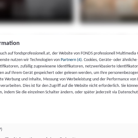
rmation
such auf fondsprofessionell.at, der Website von FONDS professionell Multimedia
ienste nutzen wir Technologien von
Partnern (4)
. Cookies, Geräte- oder ähnliche
entifikatoren, zufällig zugewiesene Identifikatoren, netzwerkbasierte Identifik
en auf Ihrem Gerät gespeichert oder gelesen werden, um Ihre personenbezogen
rte Werbung und Inhalte, Messung von Werbeleistung und der Performance von 
erarbeiten. Dies ist für den Zugriff auf die Website nicht erforderlich. Sie können
, indem Sie die einzelnen Schalter ändern, oder später jederzeit via Datenschu
7)