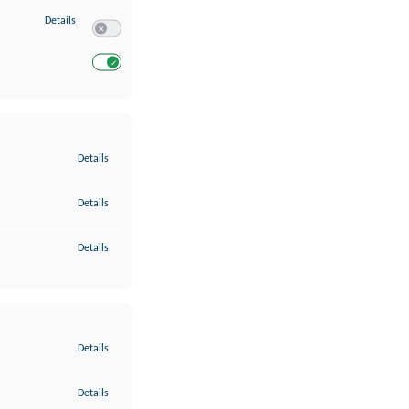
zu Entwicklung und Verbesserung der Angebote
Details
Switch zum Einwilligen bzw. Ablehnen des Dienstes Entwickl
Switch zum Einwilligen bzw. Ablehnen des Dienstes Entwicklu
zu Gewährleistung der Sicherheit, Verhinderung und Aufdeckung v
Details
zu Bereitstellung und Anzeige von Werbung und Inhalten
Details
zu Ihre Entscheidungen zum Datenschutz speichern und übermittel
Details
zu Abgleichung und Kombination von Daten aus unterschiedlichen 
Details
zu Verknüpfung verschiedener Endgeräte
Details