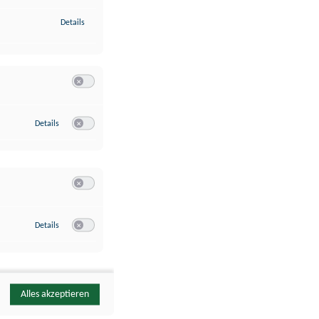
zu Identifikation von Endgeräten anhand automatisch übermittelte
Details
Switch zum Einwilligen bzw. Ablehnen der Kategorie Analyse / 
zu Google Analytics
Details
Switch zum Einwilligen bzw. Ablehnen des Dienstes Google Ana
Switch zum Einwilligen bzw. Ablehnen der Kategorie Sonstige 
zu YouTube
Details
Switch zum Einwilligen bzw. Ablehnen des Dienstes YouTube
Alles akzeptieren