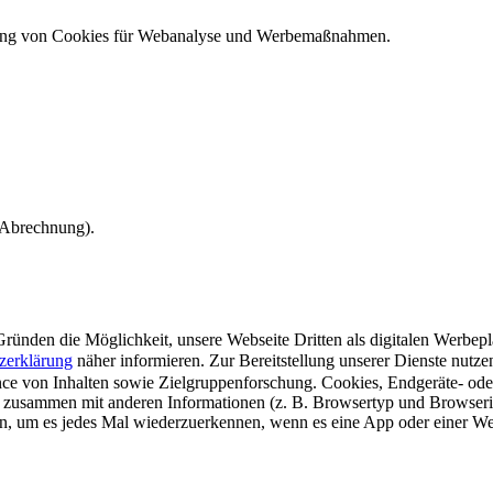
ndung von Cookies für Webanalyse und Werbemaßnahmen.
e Abrechnung).
ünden die Möglichkeit, unsere Webseite Dritten als digitalen Werbeplat
zerklärung
näher informieren.
Zur Bereitstellung unserer Dienste nutz
e von Inhalten sowie Zielgruppenforschung. Cookies, Endgeräte- ode
 zusammen mit anderen Informationen (z. B. Browsertyp und Browserin
n, um es jedes Mal wiederzuerkennen, wenn es eine App oder einer Webs