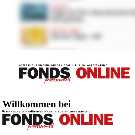
FONDS professionell
FONDS professi
Willkommen bei