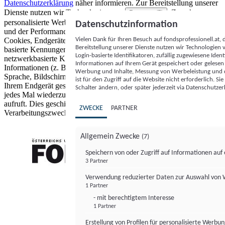
Datenschutzerklärung
näher informieren.
Zur Bereitstellung unserer
Dienste nutzen wir Technologien von
. Zwecke:
Partnern (5)
personalisierte Werbung und Inhalte, Messung von Werbeleistung
Datenschutzinformation
und der Performance von Inhalten sowie Zielgruppenforschung.
Vielen Dank für Ihren Besuch auf fondsprofessionell.at
Cookies, Endgeräte- oder ähnliche Online-Kennungen (z. B. login-
Bereitstellung unserer Dienste nutzen wir Technologien
basierte Kennungen, zufällig generierte Kennungen,
Login-basierte Identifikatoren, zufällig zugewiesene Id
netzwerkbasierte Kennungen) können zusammen mit anderen
Informationen auf Ihrem Gerät gespeichert oder gelese
Informationen (z. B. Browsertyp und Browserinformationen,
Werbung und Inhalte, Messung von Werbeleistung und d
Sprache, Bildschirmgröße, unterstützte Technologien usw.) auf
ist für den Zugriff auf die Website nicht erforderlich. S
Ihrem Endgerät gespeichert oder von dort ausgelesen werden, um es
Schalter ändern, oder später jederzeit via Datenschutzer
jedes Mal wiederzuerkennen, wenn es eine App oder einer Webseite
aufruft. Dies geschieht für einen oder mehrere der hier aufgeführten
ZWECKE
PARTNER
Verarbeitungszwecke.
Allgemein Zwecke
(7)
Speichern von oder Zugriff auf Informationen au
3 Partner
FONDS professionell
Verwendung reduzierter Daten zur Auswahl von
1 Partner
- mit berechtigtem Interesse
1 Partner
Erstellung von Profilen für personalisierte Werbu