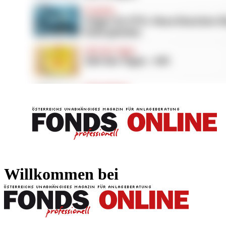
FONDS professionell
FONDS professi
Willkommen bei