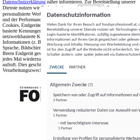
Datenschutzerklärung
näher informieren.
Zur Bereitstellung unserer
Dienste nutzen wir Technologien von
. Zwecke:
Partnern (5)
personalisierte Werbung und Inhalte, Messung von Werbeleistung
Datenschutzinformation
und der Performance von Inhalten sowie Zielgruppenforschung.
Vielen Dank für Ihren Besuch auf fondsprofessionell.at
Cookies, Endgeräte- oder ähnliche Online-Kennungen (z. B. login-
Bereitstellung unserer Dienste nutzen wir Technologien
basierte Kennungen, zufällig generierte Kennungen,
Login-basierte Identifikatoren, zufällig zugewiesene Id
netzwerkbasierte Kennungen) können zusammen mit anderen
Informationen auf Ihrem Gerät gespeichert oder gelese
Informationen (z. B. Browsertyp und Browserinformationen,
Werbung und Inhalte, Messung von Werbeleistung und d
Sprache, Bildschirmgröße, unterstützte Technologien usw.) auf
ist für den Zugriff auf die Website nicht erforderlich. S
Ihrem Endgerät gespeichert oder von dort ausgelesen werden, um es
Schalter ändern, oder später jederzeit via Datenschutzer
jedes Mal wiederzuerkennen, wenn es eine App oder einer Webseite
aufruft. Dies geschieht für einen oder mehrere der hier aufgeführten
ZWECKE
PARTNER
Verarbeitungszwecke.
Allgemein Zwecke
(7)
Speichern von oder Zugriff auf Informationen au
3 Partner
FONDS professionell
Verwendung reduzierter Daten zur Auswahl von
1 Partner
- mit berechtigtem Interesse
1 Partner
Erstellung von Profilen für personalisierte Werbu