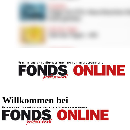
FONDS professionell
FONDS professi
Willkommen bei