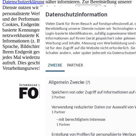
Datenschutzerklärung
näher informieren.
Zur Bereitstellung unserer
Dienste nutzen wir Technologien von
. Zwecke:
Partnern (5)
personalisierte Werbung und Inhalte, Messung von Werbeleistung
Datenschutzinformation
und der Performance von Inhalten sowie Zielgruppenforschung.
Vielen Dank für Ihren Besuch auf fondsprofessionell.at
Cookies, Endgeräte- oder ähnliche Online-Kennungen (z. B. login-
Bereitstellung unserer Dienste nutzen wir Technologien
basierte Kennungen, zufällig generierte Kennungen,
Login-basierte Identifikatoren, zufällig zugewiesene Id
netzwerkbasierte Kennungen) können zusammen mit anderen
Informationen auf Ihrem Gerät gespeichert oder gelese
Informationen (z. B. Browsertyp und Browserinformationen,
Werbung und Inhalte, Messung von Werbeleistung und d
Sprache, Bildschirmgröße, unterstützte Technologien usw.) auf
ist für den Zugriff auf die Website nicht erforderlich. S
Ihrem Endgerät gespeichert oder von dort ausgelesen werden, um es
Schalter ändern, oder später jederzeit via Datenschutzer
jedes Mal wiederzuerkennen, wenn es eine App oder einer Webseite
aufruft. Dies geschieht für einen oder mehrere der hier aufgeführten
ZWECKE
PARTNER
Verarbeitungszwecke.
Allgemein Zwecke
(7)
Speichern von oder Zugriff auf Informationen au
3 Partner
FONDS professionell
Verwendung reduzierter Daten zur Auswahl von
1 Partner
- mit berechtigtem Interesse
1 Partner
Erstellung von Profilen für personalisierte Werbu