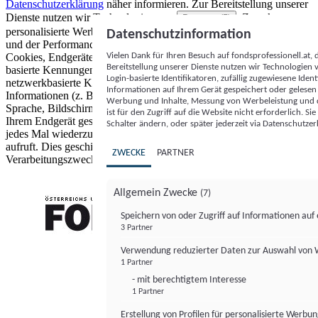
Datenschutzerklärung
näher informieren.
Zur Bereitstellung unserer
Dienste nutzen wir Technologien von
. Zwecke:
Partnern (5)
personalisierte Werbung und Inhalte, Messung von Werbeleistung
Datenschutzinformation
und der Performance von Inhalten sowie Zielgruppenforschung.
Vielen Dank für Ihren Besuch auf fondsprofessionell.at
Cookies, Endgeräte- oder ähnliche Online-Kennungen (z. B. login-
Bereitstellung unserer Dienste nutzen wir Technologien
basierte Kennungen, zufällig generierte Kennungen,
Login-basierte Identifikatoren, zufällig zugewiesene Id
netzwerkbasierte Kennungen) können zusammen mit anderen
Informationen auf Ihrem Gerät gespeichert oder gelese
Informationen (z. B. Browsertyp und Browserinformationen,
Werbung und Inhalte, Messung von Werbeleistung und d
Sprache, Bildschirmgröße, unterstützte Technologien usw.) auf
ist für den Zugriff auf die Website nicht erforderlich. S
Ihrem Endgerät gespeichert oder von dort ausgelesen werden, um es
Schalter ändern, oder später jederzeit via Datenschutzer
jedes Mal wiederzuerkennen, wenn es eine App oder einer Webseite
aufruft. Dies geschieht für einen oder mehrere der hier aufgeführten
ZWECKE
PARTNER
Verarbeitungszwecke.
Allgemein Zwecke
(7)
Speichern von oder Zugriff auf Informationen au
3 Partner
FONDS professionell
Verwendung reduzierter Daten zur Auswahl von
1 Partner
- mit berechtigtem Interesse
1 Partner
Erstellung von Profilen für personalisierte Werbu