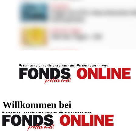
FONDS professionell
FONDS professi
Willkommen bei