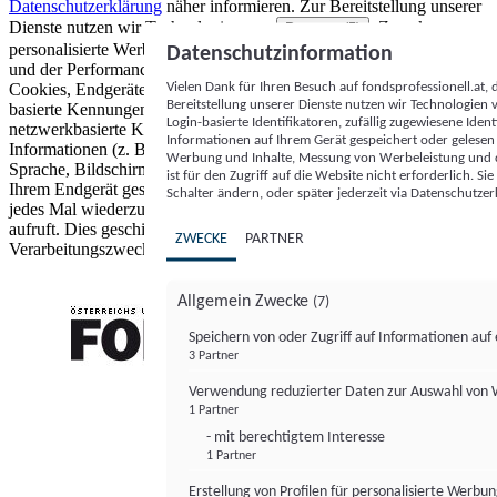
Datenschutzerklärung
näher informieren.
Zur Bereitstellung unserer
Dienste nutzen wir Technologien von
. Zwecke:
Partnern (5)
personalisierte Werbung und Inhalte, Messung von Werbeleistung
Datenschutzinformation
und der Performance von Inhalten sowie Zielgruppenforschung.
Vielen Dank für Ihren Besuch auf fondsprofessionell.at
Cookies, Endgeräte- oder ähnliche Online-Kennungen (z. B. login-
Bereitstellung unserer Dienste nutzen wir Technologien
basierte Kennungen, zufällig generierte Kennungen,
Login-basierte Identifikatoren, zufällig zugewiesene Id
netzwerkbasierte Kennungen) können zusammen mit anderen
Informationen auf Ihrem Gerät gespeichert oder gelese
Informationen (z. B. Browsertyp und Browserinformationen,
Werbung und Inhalte, Messung von Werbeleistung und d
Sprache, Bildschirmgröße, unterstützte Technologien usw.) auf
ist für den Zugriff auf die Website nicht erforderlich. S
Ihrem Endgerät gespeichert oder von dort ausgelesen werden, um es
Schalter ändern, oder später jederzeit via Datenschutzer
jedes Mal wiederzuerkennen, wenn es eine App oder einer Webseite
aufruft. Dies geschieht für einen oder mehrere der hier aufgeführten
ZWECKE
PARTNER
Verarbeitungszwecke.
Allgemein Zwecke
(7)
Speichern von oder Zugriff auf Informationen au
3 Partner
FONDS professionell
Verwendung reduzierter Daten zur Auswahl von
1 Partner
- mit berechtigtem Interesse
1 Partner
Erstellung von Profilen für personalisierte Werbu