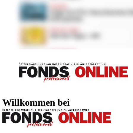
FONDS professionell
FONDS professi
Willkommen bei