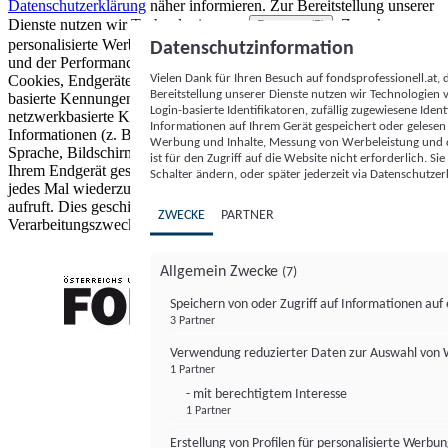
Datenschutzerklärung
näher informieren.
Zur Bereitstellung unserer
Dienste nutzen wir Technologien von
. Zwecke:
Partnern (5)
personalisierte Werbung und Inhalte, Messung von Werbeleistung
Datenschutzinformation
und der Performance von Inhalten sowie Zielgruppenforschung.
Vielen Dank für Ihren Besuch auf fondsprofessionell.at
Cookies, Endgeräte- oder ähnliche Online-Kennungen (z. B. login-
Bereitstellung unserer Dienste nutzen wir Technologien
basierte Kennungen, zufällig generierte Kennungen,
Login-basierte Identifikatoren, zufällig zugewiesene Id
netzwerkbasierte Kennungen) können zusammen mit anderen
Informationen auf Ihrem Gerät gespeichert oder gelese
Informationen (z. B. Browsertyp und Browserinformationen,
Werbung und Inhalte, Messung von Werbeleistung und d
Sprache, Bildschirmgröße, unterstützte Technologien usw.) auf
ist für den Zugriff auf die Website nicht erforderlich. S
Ihrem Endgerät gespeichert oder von dort ausgelesen werden, um es
Schalter ändern, oder später jederzeit via Datenschutzer
jedes Mal wiederzuerkennen, wenn es eine App oder einer Webseite
aufruft. Dies geschieht für einen oder mehrere der hier aufgeführten
ZWECKE
PARTNER
Verarbeitungszwecke.
Allgemein Zwecke
(7)
Speichern von oder Zugriff auf Informationen au
3 Partner
FONDS professionell
Verwendung reduzierter Daten zur Auswahl von
1 Partner
- mit berechtigtem Interesse
1 Partner
Erstellung von Profilen für personalisierte Werbu