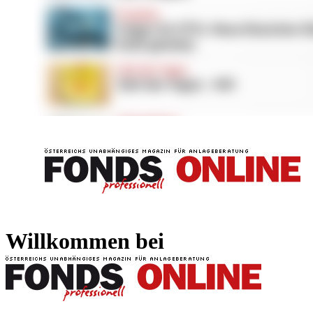
FONDS professionell
FONDS professi
Willkommen bei