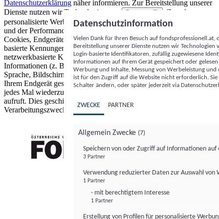
Datenschutzerklärung
näher informieren.
Zur Bereitstellung unserer
Dienste nutzen wir Technologien von
. Zwecke:
Partnern (5)
personalisierte Werbung und Inhalte, Messung von Werbeleistung
Datenschutzinformation
und der Performance von Inhalten sowie Zielgruppenforschung.
Vielen Dank für Ihren Besuch auf fondsprofessionell.at
Cookies, Endgeräte- oder ähnliche Online-Kennungen (z. B. login-
Bereitstellung unserer Dienste nutzen wir Technologien
basierte Kennungen, zufällig generierte Kennungen,
Login-basierte Identifikatoren, zufällig zugewiesene Id
netzwerkbasierte Kennungen) können zusammen mit anderen
Informationen auf Ihrem Gerät gespeichert oder gelese
Informationen (z. B. Browsertyp und Browserinformationen,
Werbung und Inhalte, Messung von Werbeleistung und d
Sprache, Bildschirmgröße, unterstützte Technologien usw.) auf
ist für den Zugriff auf die Website nicht erforderlich. S
Ihrem Endgerät gespeichert oder von dort ausgelesen werden, um es
Schalter ändern, oder später jederzeit via Datenschutzer
jedes Mal wiederzuerkennen, wenn es eine App oder einer Webseite
aufruft. Dies geschieht für einen oder mehrere der hier aufgeführten
ZWECKE
PARTNER
Verarbeitungszwecke.
Allgemein Zwecke
(7)
Speichern von oder Zugriff auf Informationen au
3 Partner
FONDS professionell
Verwendung reduzierter Daten zur Auswahl von
1 Partner
- mit berechtigtem Interesse
1 Partner
Erstellung von Profilen für personalisierte Werbu