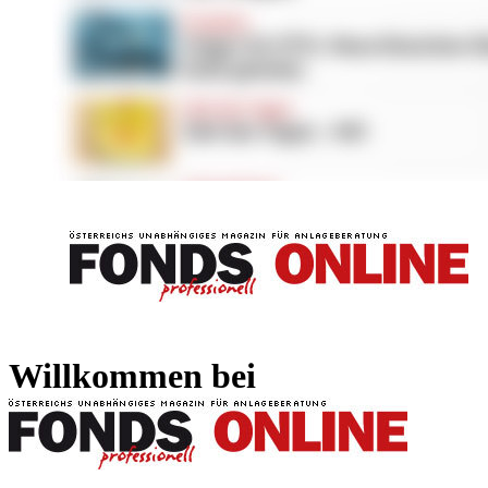
FONDS professionell
FONDS professi
Willkommen bei