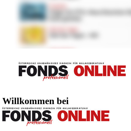
FONDS professionell
FONDS professi
Willkommen bei