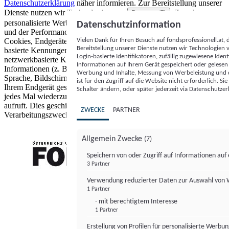
Datenschutzerklärung
näher informieren.
Zur Bereitstellung unserer
Dienste nutzen wir Technologien von
. Zwecke:
Partnern (5)
personalisierte Werbung und Inhalte, Messung von Werbeleistung
Datenschutzinformation
und der Performance von Inhalten sowie Zielgruppenforschung.
Vielen Dank für Ihren Besuch auf fondsprofessionell.at
Cookies, Endgeräte- oder ähnliche Online-Kennungen (z. B. login-
Bereitstellung unserer Dienste nutzen wir Technologien
basierte Kennungen, zufällig generierte Kennungen,
Login-basierte Identifikatoren, zufällig zugewiesene Id
netzwerkbasierte Kennungen) können zusammen mit anderen
Informationen auf Ihrem Gerät gespeichert oder gelese
Informationen (z. B. Browsertyp und Browserinformationen,
Werbung und Inhalte, Messung von Werbeleistung und d
Sprache, Bildschirmgröße, unterstützte Technologien usw.) auf
ist für den Zugriff auf die Website nicht erforderlich. S
Ihrem Endgerät gespeichert oder von dort ausgelesen werden, um es
Schalter ändern, oder später jederzeit via Datenschutzer
jedes Mal wiederzuerkennen, wenn es eine App oder einer Webseite
aufruft. Dies geschieht für einen oder mehrere der hier aufgeführten
ZWECKE
PARTNER
Verarbeitungszwecke.
Allgemein Zwecke
(7)
Speichern von oder Zugriff auf Informationen au
3 Partner
FONDS professionell
Verwendung reduzierter Daten zur Auswahl von
1 Partner
- mit berechtigtem Interesse
1 Partner
Erstellung von Profilen für personalisierte Werbu