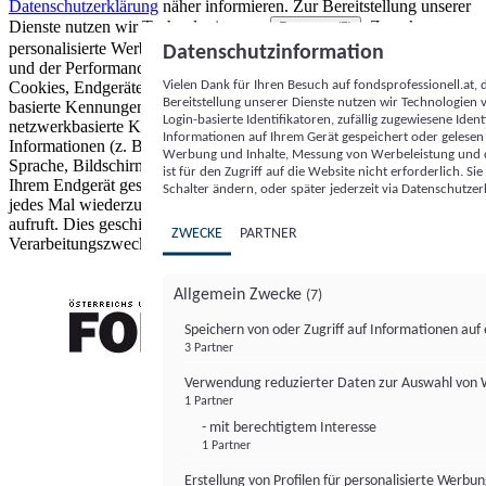
Datenschutzerklärung
näher informieren.
Zur Bereitstellung unserer
Dienste nutzen wir Technologien von
. Zwecke:
Partnern (5)
personalisierte Werbung und Inhalte, Messung von Werbeleistung
Datenschutzinformation
und der Performance von Inhalten sowie Zielgruppenforschung.
Vielen Dank für Ihren Besuch auf fondsprofessionell.at
Cookies, Endgeräte- oder ähnliche Online-Kennungen (z. B. login-
Bereitstellung unserer Dienste nutzen wir Technologien
basierte Kennungen, zufällig generierte Kennungen,
Login-basierte Identifikatoren, zufällig zugewiesene Id
netzwerkbasierte Kennungen) können zusammen mit anderen
Informationen auf Ihrem Gerät gespeichert oder gelese
Informationen (z. B. Browsertyp und Browserinformationen,
Werbung und Inhalte, Messung von Werbeleistung und d
Sprache, Bildschirmgröße, unterstützte Technologien usw.) auf
ist für den Zugriff auf die Website nicht erforderlich. S
Ihrem Endgerät gespeichert oder von dort ausgelesen werden, um es
Schalter ändern, oder später jederzeit via Datenschutzer
jedes Mal wiederzuerkennen, wenn es eine App oder einer Webseite
aufruft. Dies geschieht für einen oder mehrere der hier aufgeführten
ZWECKE
PARTNER
Verarbeitungszwecke.
Allgemein Zwecke
(7)
Speichern von oder Zugriff auf Informationen au
3 Partner
FONDS professionell
Verwendung reduzierter Daten zur Auswahl von
1 Partner
- mit berechtigtem Interesse
1 Partner
Erstellung von Profilen für personalisierte Werbu