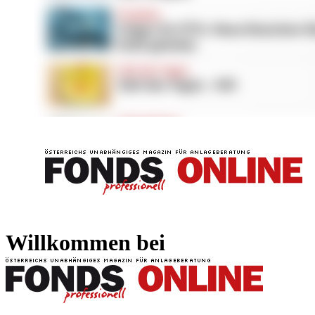
FONDS professionell
FONDS professi
Willkommen bei