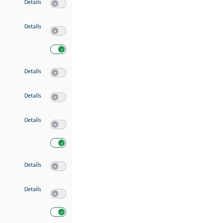
zu Speichern von oder Zugriff auf Informationen auf einem Endgerät
Details
Switch zum Einwilligen bzw. Ablehnen des Dienstes Speichern 
zu Verwendung reduzierter Daten zur Auswahl von Werbeanzeigen
Details
Switch zum Einwilligen bzw. Ablehnen des Dienstes Verwend
Switch zum Einwilligen bzw. Ablehnen des Dienstes Verwendu
zu Erstellung von Profilen für personalisierte Werbung
Details
Switch zum Einwilligen bzw. Ablehnen des Dienstes Erstellung 
zu Verwendung von Profilen zur Auswahl personalisierter Werbung
Details
Switch zum Einwilligen bzw. Ablehnen des Dienstes Verwendun
zu Messung der Werbeleistung
Details
Switch zum Einwilligen bzw. Ablehnen des Dienstes Messung 
Switch zum Einwilligen bzw. Ablehnen des Dienstes Messung d
zu Messung der Performance von Inhalten
Details
Switch zum Einwilligen bzw. Ablehnen des Dienstes Messung 
zu Analyse von Zielgruppen durch Statistiken oder Kombinationen von Dat
Details
Switch zum Einwilligen bzw. Ablehnen des Dienstes Analyse v
Switch zum Einwilligen bzw. Ablehnen des Dienstes Analyse v