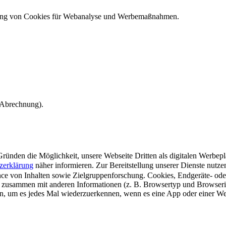
ndung von Cookies für Webanalyse und Werbemaßnahmen.
e Abrechnung).
ünden die Möglichkeit, unsere Webseite Dritten als digitalen Werbeplat
zerklärung
näher informieren.
Zur Bereitstellung unserer Dienste nutz
e von Inhalten sowie Zielgruppenforschung. Cookies, Endgeräte- ode
 zusammen mit anderen Informationen (z. B. Browsertyp und Browserin
n, um es jedes Mal wiederzuerkennen, wenn es eine App oder einer Webs