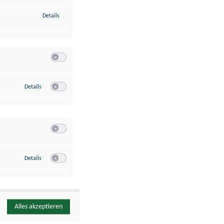
zu Identifikation von Endgeräten anhand automatisch übermittelte
Details
Switch zum Einwilligen bzw. Ablehnen der Kategorie Analyse / 
zu Google Analytics
Details
Switch zum Einwilligen bzw. Ablehnen des Dienstes Google Ana
Switch zum Einwilligen bzw. Ablehnen der Kategorie Sonstige 
zu YouTube
Details
Switch zum Einwilligen bzw. Ablehnen des Dienstes YouTube
Alles akzeptieren