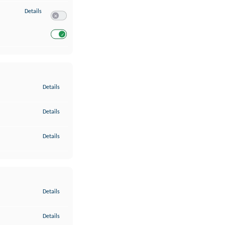
zu Entwicklung und Verbesserung der Angebote
Details
Switch zum Einwilligen bzw. Ablehnen des Dienstes Entwickl
Switch zum Einwilligen bzw. Ablehnen des Dienstes Entwicklu
zu Gewährleistung der Sicherheit, Verhinderung und Aufdeckung v
Details
zu Bereitstellung und Anzeige von Werbung und Inhalten
Details
zu Ihre Entscheidungen zum Datenschutz speichern und übermittel
Details
zu Abgleichung und Kombination von Daten aus unterschiedlichen 
Details
zu Verknüpfung verschiedener Endgeräte
Details