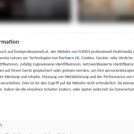
rmation
such auf fondsprofessionell.at, der Website von FONDS professionell Multimedia
ienste nutzen wir Technologien von
Partnern (4)
. Cookies, Geräte- oder ähnliche
entifikatoren, zufällig zugewiesene Identifikatoren, netzwerkbasierte Identifik
en auf Ihrem Gerät gespeichert oder gelesen werden, um Ihre personenbezogen
rte Werbung und Inhalte, Messung von Werbeleistung und der Performance von 
erarbeiten. Dies ist für den Zugriff auf die Website nicht erforderlich. Sie können
, indem Sie die einzelnen Schalter ändern, oder später jederzeit via Datenschu
7)