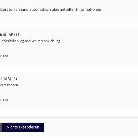
ndgeräten anhand automatisch übermittelter Informationen
icht IAB)
(1)
Fehlerbehebung und Weiterentwicklung
Irland
Impressum
Datenschutzerklärung
Datenschutzeinstellungen
ht IAB)
(1)
nformationen
Irland
ionell
Nichts akzeptieren