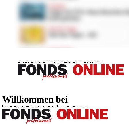
FONDS professionell
FONDS professi
Willkommen bei