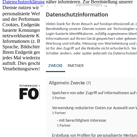
Datenschutzerklärung
näher informieren.
Zur Bereitstellung unserer
Dienste nutzen wir Technologien von
. Zwecke:
Partnern (5)
personalisierte Werbung und Inhalte, Messung von Werbeleistung
Datenschutzinformation
und der Performance von Inhalten sowie Zielgruppenforschung.
Vielen Dank für Ihren Besuch auf fondsprofessionell.at
Cookies, Endgeräte- oder ähnliche Online-Kennungen (z. B. login-
Bereitstellung unserer Dienste nutzen wir Technologien
basierte Kennungen, zufällig generierte Kennungen,
Login-basierte Identifikatoren, zufällig zugewiesene Id
netzwerkbasierte Kennungen) können zusammen mit anderen
Informationen auf Ihrem Gerät gespeichert oder gelese
Informationen (z. B. Browsertyp und Browserinformationen,
Werbung und Inhalte, Messung von Werbeleistung und d
Sprache, Bildschirmgröße, unterstützte Technologien usw.) auf
ist für den Zugriff auf die Website nicht erforderlich. S
Ihrem Endgerät gespeichert oder von dort ausgelesen werden, um es
Schalter ändern, oder später jederzeit via Datenschutzer
jedes Mal wiederzuerkennen, wenn es eine App oder einer Webseite
aufruft. Dies geschieht für einen oder mehrere der hier aufgeführten
ZWECKE
PARTNER
Verarbeitungszwecke.
Allgemein Zwecke
(7)
Speichern von oder Zugriff auf Informationen au
3 Partner
FONDS professionell
Verwendung reduzierter Daten zur Auswahl von
1 Partner
- mit berechtigtem Interesse
1 Partner
Erstellung von Profilen für personalisierte Werbu