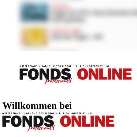
FONDS professionell
FONDS professi
Willkommen bei