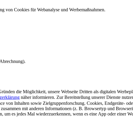
ndung von Cookies für Webanalyse und Werbemaßnahmen.
e Abrechnung).
ünden die Möglichkeit, unsere Webseite Dritten als digitalen Werbeplat
zerklärung
näher informieren.
Zur Bereitstellung unserer Dienste nutz
e von Inhalten sowie Zielgruppenforschung. Cookies, Endgeräte- ode
 zusammen mit anderen Informationen (z. B. Browsertyp und Browserin
n, um es jedes Mal wiederzuerkennen, wenn es eine App oder einer Webs