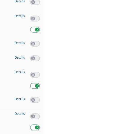
zu Speichern von oder Zugriff auf Informationen auf einem Endgerät
Details
Switch zum Einwilligen bzw. Ablehnen des Dienstes Speichern 
zu Verwendung reduzierter Daten zur Auswahl von Werbeanzeigen
Details
Switch zum Einwilligen bzw. Ablehnen des Dienstes Verwend
Switch zum Einwilligen bzw. Ablehnen des Dienstes Verwendu
zu Erstellung von Profilen für personalisierte Werbung
Details
Switch zum Einwilligen bzw. Ablehnen des Dienstes Erstellung 
zu Verwendung von Profilen zur Auswahl personalisierter Werbung
Details
Switch zum Einwilligen bzw. Ablehnen des Dienstes Verwendun
zu Messung der Werbeleistung
Details
Switch zum Einwilligen bzw. Ablehnen des Dienstes Messung 
Switch zum Einwilligen bzw. Ablehnen des Dienstes Messung d
zu Messung der Performance von Inhalten
Details
Switch zum Einwilligen bzw. Ablehnen des Dienstes Messung 
zu Analyse von Zielgruppen durch Statistiken oder Kombinationen von Dat
Details
Switch zum Einwilligen bzw. Ablehnen des Dienstes Analyse v
Switch zum Einwilligen bzw. Ablehnen des Dienstes Analyse v