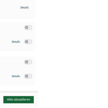
zu Identifikation von Endgeräten anhand automatisch übermittelte
Details
Switch zum Einwilligen bzw. Ablehnen der Kategorie Analyse / 
zu Google Analytics
Details
Switch zum Einwilligen bzw. Ablehnen des Dienstes Google Ana
Switch zum Einwilligen bzw. Ablehnen der Kategorie Sonstige 
zu YouTube
Details
Switch zum Einwilligen bzw. Ablehnen des Dienstes YouTube
Alles akzeptieren