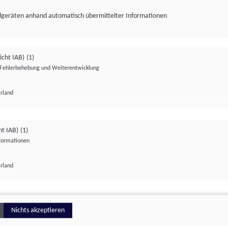
ndgeräten anhand automatisch übermittelter Informationen
icht IAB)
(1)
Fehlerbehebung und Weiterentwicklung
Irland
Impressum
Datenschutzerklärung
Datenschutzeinstellungen
ht IAB)
(1)
nformationen
Irland
ionell
Nichts akzeptieren