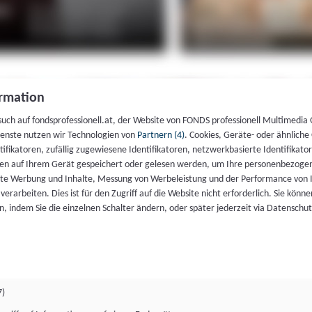
rmation
such auf fondsprofessionell.at, der Website von FONDS professionell Multimedia
ienste nutzen wir Technologien von
Partnern (4)
. Cookies, Geräte- oder ähnliche
entifikatoren, zufällig zugewiesene Identifikatoren, netzwerkbasierte Identifik
en auf Ihrem Gerät gespeichert oder gelesen werden, um Ihre personenbezogen
rte Werbung und Inhalte, Messung von Werbeleistung und der Performance von 
erarbeiten. Dies ist für den Zugriff auf die Website nicht erforderlich. Sie können
, indem Sie die einzelnen Schalter ändern, oder später jederzeit via Datenschu
7)