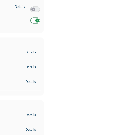
zu Entwicklung und Verbesserung der Angebote
Details
Switch zum Einwilligen bzw. Ablehnen des Dienstes Entwickl
Switch zum Einwilligen bzw. Ablehnen des Dienstes Entwicklu
zu Gewährleistung der Sicherheit, Verhinderung und Aufdeckung v
Details
zu Bereitstellung und Anzeige von Werbung und Inhalten
Details
zu Ihre Entscheidungen zum Datenschutz speichern und übermittel
Details
zu Abgleichung und Kombination von Daten aus unterschiedlichen 
Details
zu Verknüpfung verschiedener Endgeräte
Details