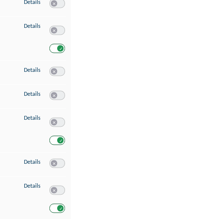
zu Speichern von oder Zugriff auf Informationen auf einem Endgerät
Details
Switch zum Einwilligen bzw. Ablehnen des Dienstes Speichern 
zu Verwendung reduzierter Daten zur Auswahl von Werbeanzeigen
Details
Switch zum Einwilligen bzw. Ablehnen des Dienstes Verwend
Switch zum Einwilligen bzw. Ablehnen des Dienstes Verwendu
zu Erstellung von Profilen für personalisierte Werbung
Details
Switch zum Einwilligen bzw. Ablehnen des Dienstes Erstellung 
zu Verwendung von Profilen zur Auswahl personalisierter Werbung
Details
Switch zum Einwilligen bzw. Ablehnen des Dienstes Verwendun
zu Messung der Werbeleistung
Details
Switch zum Einwilligen bzw. Ablehnen des Dienstes Messung 
Switch zum Einwilligen bzw. Ablehnen des Dienstes Messung d
zu Messung der Performance von Inhalten
Details
Switch zum Einwilligen bzw. Ablehnen des Dienstes Messung 
zu Analyse von Zielgruppen durch Statistiken oder Kombinationen von Dat
Details
Switch zum Einwilligen bzw. Ablehnen des Dienstes Analyse v
Switch zum Einwilligen bzw. Ablehnen des Dienstes Analyse v