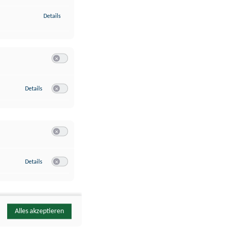
zu Identifikation von Endgeräten anhand automatisch übermittelte
Details
Switch zum Einwilligen bzw. Ablehnen der Kategorie Analyse / 
zu Google Analytics
Details
Switch zum Einwilligen bzw. Ablehnen des Dienstes Google Ana
Switch zum Einwilligen bzw. Ablehnen der Kategorie Sonstige 
zu YouTube
Details
Switch zum Einwilligen bzw. Ablehnen des Dienstes YouTube
Alles akzeptieren