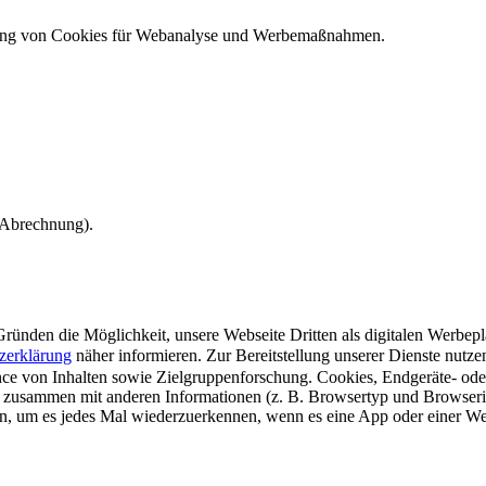
ndung von Cookies für Webanalyse und Werbemaßnahmen.
e Abrechnung).
ünden die Möglichkeit, unsere Webseite Dritten als digitalen Werbeplat
zerklärung
näher informieren.
Zur Bereitstellung unserer Dienste nutz
e von Inhalten sowie Zielgruppenforschung. Cookies, Endgeräte- ode
 zusammen mit anderen Informationen (z. B. Browsertyp und Browserin
n, um es jedes Mal wiederzuerkennen, wenn es eine App oder einer Webs