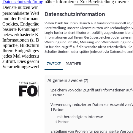
Datenschutzerklärung
näher informieren.
Zur Bereitstellung unserer
Dienste nutzen wir Technologien von
. Zwecke:
Partnern (5)
personalisierte Werbung und Inhalte, Messung von Werbeleistung
Datenschutzinformation
und der Performance von Inhalten sowie Zielgruppenforschung.
Vielen Dank für Ihren Besuch auf fondsprofessionell.at
Cookies, Endgeräte- oder ähnliche Online-Kennungen (z. B. login-
Bereitstellung unserer Dienste nutzen wir Technologien
basierte Kennungen, zufällig generierte Kennungen,
Login-basierte Identifikatoren, zufällig zugewiesene Id
netzwerkbasierte Kennungen) können zusammen mit anderen
Informationen auf Ihrem Gerät gespeichert oder gelese
Informationen (z. B. Browsertyp und Browserinformationen,
Werbung und Inhalte, Messung von Werbeleistung und d
Sprache, Bildschirmgröße, unterstützte Technologien usw.) auf
ist für den Zugriff auf die Website nicht erforderlich. S
Ihrem Endgerät gespeichert oder von dort ausgelesen werden, um es
Schalter ändern, oder später jederzeit via Datenschutzer
jedes Mal wiederzuerkennen, wenn es eine App oder einer Webseite
aufruft. Dies geschieht für einen oder mehrere der hier aufgeführten
ZWECKE
PARTNER
Verarbeitungszwecke.
Allgemein Zwecke
(7)
Speichern von oder Zugriff auf Informationen au
3 Partner
FONDS professionell
Verwendung reduzierter Daten zur Auswahl von
1 Partner
- mit berechtigtem Interesse
1 Partner
Erstellung von Profilen für personalisierte Werbu