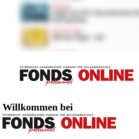
FONDS professionell
FONDS professi
Willkommen bei