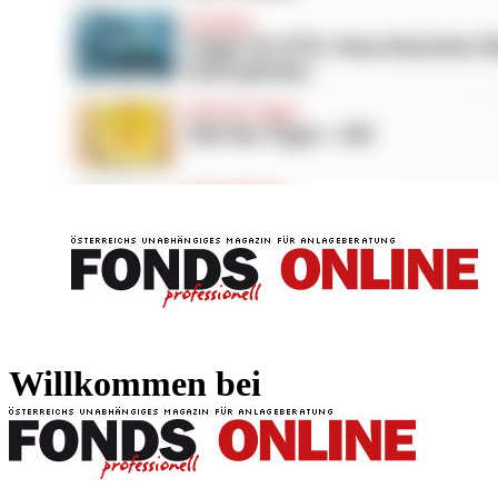
FONDS professionell
FONDS professi
Willkommen bei