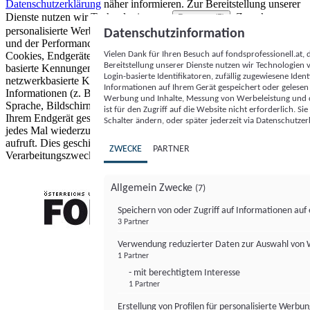
Datenschutzerklärung
näher informieren.
Zur Bereitstellung unserer
Dienste nutzen wir Technologien von
. Zwecke:
Partnern (5)
personalisierte Werbung und Inhalte, Messung von Werbeleistung
Datenschutzinformation
und der Performance von Inhalten sowie Zielgruppenforschung.
Vielen Dank für Ihren Besuch auf fondsprofessionell.at
Cookies, Endgeräte- oder ähnliche Online-Kennungen (z. B. login-
Bereitstellung unserer Dienste nutzen wir Technologien
basierte Kennungen, zufällig generierte Kennungen,
Login-basierte Identifikatoren, zufällig zugewiesene Id
netzwerkbasierte Kennungen) können zusammen mit anderen
Informationen auf Ihrem Gerät gespeichert oder gelese
Informationen (z. B. Browsertyp und Browserinformationen,
Werbung und Inhalte, Messung von Werbeleistung und d
Sprache, Bildschirmgröße, unterstützte Technologien usw.) auf
ist für den Zugriff auf die Website nicht erforderlich. S
Ihrem Endgerät gespeichert oder von dort ausgelesen werden, um es
Schalter ändern, oder später jederzeit via Datenschutzer
jedes Mal wiederzuerkennen, wenn es eine App oder einer Webseite
aufruft. Dies geschieht für einen oder mehrere der hier aufgeführten
ZWECKE
PARTNER
Verarbeitungszwecke.
Allgemein Zwecke
(7)
Speichern von oder Zugriff auf Informationen au
3 Partner
FONDS professionell
Verwendung reduzierter Daten zur Auswahl von
1 Partner
- mit berechtigtem Interesse
1 Partner
Erstellung von Profilen für personalisierte Werbu