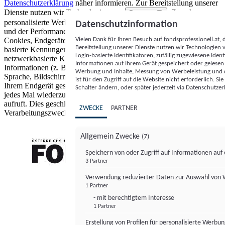
Datenschutzerklärung
näher informieren.
Zur Bereitstellung unserer
Dienste nutzen wir Technologien von
. Zwecke:
Partnern (5)
personalisierte Werbung und Inhalte, Messung von Werbeleistung
Datenschutzinformation
und der Performance von Inhalten sowie Zielgruppenforschung.
Vielen Dank für Ihren Besuch auf fondsprofessionell.at
Cookies, Endgeräte- oder ähnliche Online-Kennungen (z. B. login-
Bereitstellung unserer Dienste nutzen wir Technologien
basierte Kennungen, zufällig generierte Kennungen,
Login-basierte Identifikatoren, zufällig zugewiesene Id
netzwerkbasierte Kennungen) können zusammen mit anderen
Informationen auf Ihrem Gerät gespeichert oder gelese
Informationen (z. B. Browsertyp und Browserinformationen,
Werbung und Inhalte, Messung von Werbeleistung und d
Sprache, Bildschirmgröße, unterstützte Technologien usw.) auf
ist für den Zugriff auf die Website nicht erforderlich. S
Ihrem Endgerät gespeichert oder von dort ausgelesen werden, um es
Schalter ändern, oder später jederzeit via Datenschutzer
jedes Mal wiederzuerkennen, wenn es eine App oder einer Webseite
aufruft. Dies geschieht für einen oder mehrere der hier aufgeführten
ZWECKE
PARTNER
Verarbeitungszwecke.
Allgemein Zwecke
(7)
Speichern von oder Zugriff auf Informationen au
3 Partner
FONDS professionell
Verwendung reduzierter Daten zur Auswahl von
1 Partner
- mit berechtigtem Interesse
1 Partner
Erstellung von Profilen für personalisierte Werbu