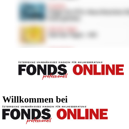
FONDS professionell
FONDS professi
Willkommen bei