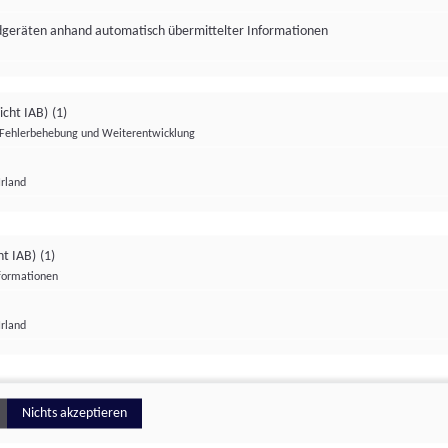
ndgeräten anhand automatisch übermittelter Informationen
icht IAB)
(1)
Fehlerbehebung und Weiterentwicklung
Irland
Impressum
Datenschutzerklärung
Datenschutzeinstellungen
ht IAB)
(1)
nformationen
Irland
ionell
Nichts akzeptieren