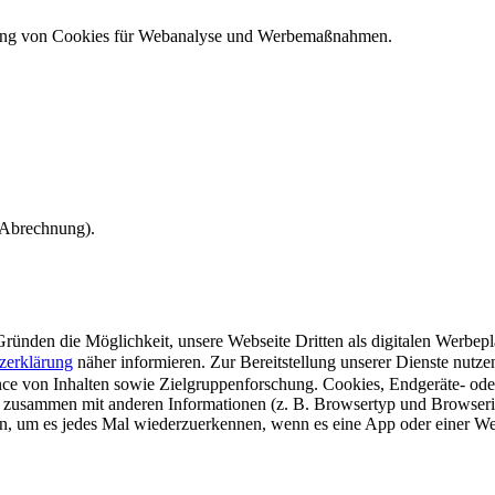
ndung von Cookies für Webanalyse und Werbemaßnahmen.
e Abrechnung).
ünden die Möglichkeit, unsere Webseite Dritten als digitalen Werbeplat
zerklärung
näher informieren.
Zur Bereitstellung unserer Dienste nutz
e von Inhalten sowie Zielgruppenforschung. Cookies, Endgeräte- ode
 zusammen mit anderen Informationen (z. B. Browsertyp und Browserin
n, um es jedes Mal wiederzuerkennen, wenn es eine App oder einer Webs