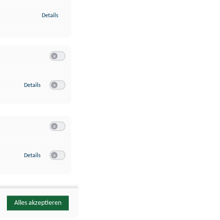
zu Identifikation von Endgeräten anhand automatisch übermittelte
Details
Switch zum Einwilligen bzw. Ablehnen der Kategorie Analyse / 
zu Google Analytics
Details
Switch zum Einwilligen bzw. Ablehnen des Dienstes Google Ana
Switch zum Einwilligen bzw. Ablehnen der Kategorie Sonstige 
zu YouTube
Details
Switch zum Einwilligen bzw. Ablehnen des Dienstes YouTube
Alles akzeptieren