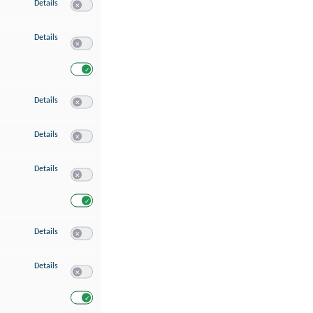
zu Speichern von oder Zugriff auf Informationen auf einem Endgerät
Details
Switch zum Einwilligen bzw. Ablehnen des Dienstes Speichern 
zu Verwendung reduzierter Daten zur Auswahl von Werbeanzeigen
Details
Switch zum Einwilligen bzw. Ablehnen des Dienstes Verwend
Switch zum Einwilligen bzw. Ablehnen des Dienstes Verwendu
zu Erstellung von Profilen für personalisierte Werbung
Details
Switch zum Einwilligen bzw. Ablehnen des Dienstes Erstellung 
zu Verwendung von Profilen zur Auswahl personalisierter Werbung
Details
Switch zum Einwilligen bzw. Ablehnen des Dienstes Verwendun
zu Messung der Werbeleistung
Details
Switch zum Einwilligen bzw. Ablehnen des Dienstes Messung 
Switch zum Einwilligen bzw. Ablehnen des Dienstes Messung d
zu Messung der Performance von Inhalten
Details
Switch zum Einwilligen bzw. Ablehnen des Dienstes Messung 
zu Analyse von Zielgruppen durch Statistiken oder Kombinationen von Dat
Details
Switch zum Einwilligen bzw. Ablehnen des Dienstes Analyse v
Switch zum Einwilligen bzw. Ablehnen des Dienstes Analyse v