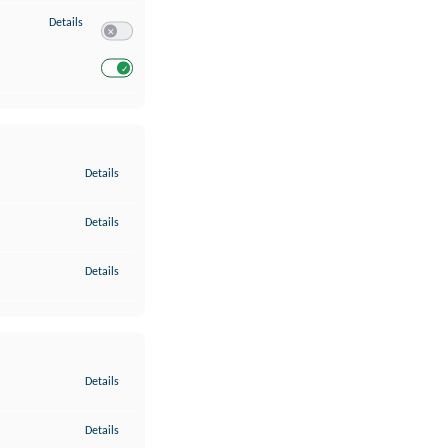
zu Entwicklung und Verbesserung der Angebote
Details
Switch zum Einwilligen bzw. Ablehnen des Dienstes Entwickl
Switch zum Einwilligen bzw. Ablehnen des Dienstes Entwicklu
zu Gewährleistung der Sicherheit, Verhinderung und Aufdeckung v
Details
zu Bereitstellung und Anzeige von Werbung und Inhalten
Details
zu Ihre Entscheidungen zum Datenschutz speichern und übermittel
Details
zu Abgleichung und Kombination von Daten aus unterschiedlichen 
Details
zu Verknüpfung verschiedener Endgeräte
Details