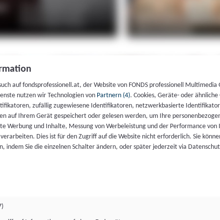
rmation
such auf fondsprofessionell.at, der Website von FONDS professionell Multimedia
ienste nutzen wir Technologien von
Partnern (4)
. Cookies, Geräte- oder ähnliche
entifikatoren, zufällig zugewiesene Identifikatoren, netzwerkbasierte Identifik
en auf Ihrem Gerät gespeichert oder gelesen werden, um Ihre personenbezogen
rte Werbung und Inhalte, Messung von Werbeleistung und der Performance von 
erarbeiten. Dies ist für den Zugriff auf die Website nicht erforderlich. Sie können
, indem Sie die einzelnen Schalter ändern, oder später jederzeit via Datenschu
7)