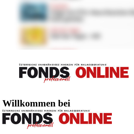
FONDS professionell
FONDS professi
Willkommen bei