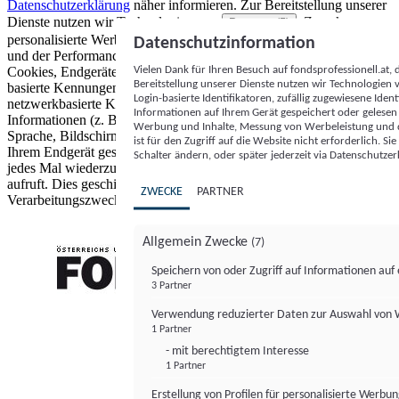
Datenschutzerklärung
näher informieren.
Zur Bereitstellung unserer
Dienste nutzen wir Technologien von
. Zwecke:
Partnern (5)
personalisierte Werbung und Inhalte, Messung von Werbeleistung
Datenschutzinformation
und der Performance von Inhalten sowie Zielgruppenforschung.
Vielen Dank für Ihren Besuch auf fondsprofessionell.at
Cookies, Endgeräte- oder ähnliche Online-Kennungen (z. B. login-
Bereitstellung unserer Dienste nutzen wir Technologien
basierte Kennungen, zufällig generierte Kennungen,
Login-basierte Identifikatoren, zufällig zugewiesene Id
netzwerkbasierte Kennungen) können zusammen mit anderen
Informationen auf Ihrem Gerät gespeichert oder gelese
Informationen (z. B. Browsertyp und Browserinformationen,
Werbung und Inhalte, Messung von Werbeleistung und d
Sprache, Bildschirmgröße, unterstützte Technologien usw.) auf
ist für den Zugriff auf die Website nicht erforderlich. S
Ihrem Endgerät gespeichert oder von dort ausgelesen werden, um es
Schalter ändern, oder später jederzeit via Datenschutzer
jedes Mal wiederzuerkennen, wenn es eine App oder einer Webseite
aufruft. Dies geschieht für einen oder mehrere der hier aufgeführten
ZWECKE
PARTNER
Verarbeitungszwecke.
Allgemein Zwecke
(7)
Speichern von oder Zugriff auf Informationen au
3 Partner
FONDS professionell
Verwendung reduzierter Daten zur Auswahl von
1 Partner
- mit berechtigtem Interesse
1 Partner
Erstellung von Profilen für personalisierte Werbu