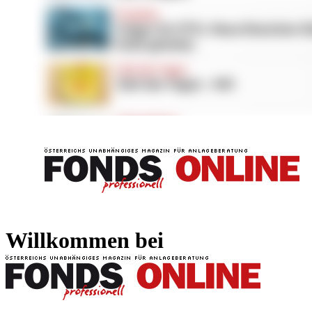
FONDS professionell
FONDS professi
Willkommen bei