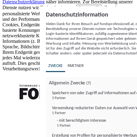
Datenschutzerklärung
näher informieren.
Zur Bereitstellung unserer
Dienste nutzen wir Technologien von
. Zwecke:
Partnern (5)
personalisierte Werbung und Inhalte, Messung von Werbeleistung
Datenschutzinformation
und der Performance von Inhalten sowie Zielgruppenforschung.
Vielen Dank für Ihren Besuch auf fondsprofessionell.at
Cookies, Endgeräte- oder ähnliche Online-Kennungen (z. B. login-
Bereitstellung unserer Dienste nutzen wir Technologien
basierte Kennungen, zufällig generierte Kennungen,
Login-basierte Identifikatoren, zufällig zugewiesene Id
netzwerkbasierte Kennungen) können zusammen mit anderen
Informationen auf Ihrem Gerät gespeichert oder gelese
Informationen (z. B. Browsertyp und Browserinformationen,
Werbung und Inhalte, Messung von Werbeleistung und d
Sprache, Bildschirmgröße, unterstützte Technologien usw.) auf
ist für den Zugriff auf die Website nicht erforderlich. S
Ihrem Endgerät gespeichert oder von dort ausgelesen werden, um es
Schalter ändern, oder später jederzeit via Datenschutzer
jedes Mal wiederzuerkennen, wenn es eine App oder einer Webseite
aufruft. Dies geschieht für einen oder mehrere der hier aufgeführten
ZWECKE
PARTNER
Verarbeitungszwecke.
Allgemein Zwecke
(7)
Speichern von oder Zugriff auf Informationen au
3 Partner
FONDS professionell
Verwendung reduzierter Daten zur Auswahl von
1 Partner
- mit berechtigtem Interesse
1 Partner
Erstellung von Profilen für personalisierte Werbu