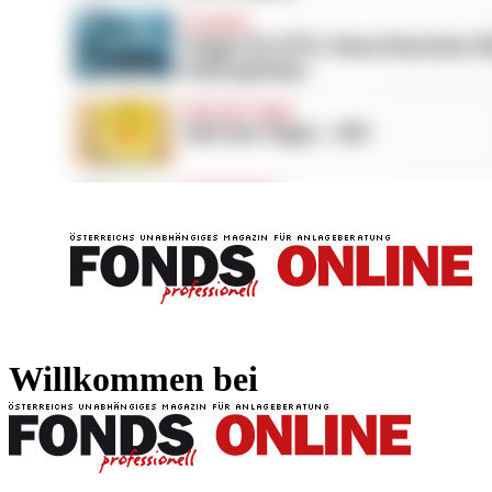
FONDS professionell
FONDS professi
Willkommen bei