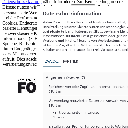
Datenschutzerklärung
näher informieren.
Zur Bereitstellung unserer
Dienste nutzen wir Technologien von
. Zwecke:
Partnern (5)
personalisierte Werbung und Inhalte, Messung von Werbeleistung
Datenschutzinformation
und der Performance von Inhalten sowie Zielgruppenforschung.
Vielen Dank für Ihren Besuch auf fondsprofessionell.at
Cookies, Endgeräte- oder ähnliche Online-Kennungen (z. B. login-
Bereitstellung unserer Dienste nutzen wir Technologien
basierte Kennungen, zufällig generierte Kennungen,
Login-basierte Identifikatoren, zufällig zugewiesene Id
netzwerkbasierte Kennungen) können zusammen mit anderen
Informationen auf Ihrem Gerät gespeichert oder gelese
Informationen (z. B. Browsertyp und Browserinformationen,
Werbung und Inhalte, Messung von Werbeleistung und d
Sprache, Bildschirmgröße, unterstützte Technologien usw.) auf
ist für den Zugriff auf die Website nicht erforderlich. S
Ihrem Endgerät gespeichert oder von dort ausgelesen werden, um es
Schalter ändern, oder später jederzeit via Datenschutzer
jedes Mal wiederzuerkennen, wenn es eine App oder einer Webseite
aufruft. Dies geschieht für einen oder mehrere der hier aufgeführten
ZWECKE
PARTNER
Verarbeitungszwecke.
Allgemein Zwecke
(7)
Speichern von oder Zugriff auf Informationen au
3 Partner
FONDS professionell
Verwendung reduzierter Daten zur Auswahl von
1 Partner
- mit berechtigtem Interesse
1 Partner
Erstellung von Profilen für personalisierte Werbu