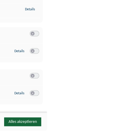
zu Identifikation von Endgeräten anhand automatisch übermittelte
Details
Switch zum Einwilligen bzw. Ablehnen der Kategorie Analyse / 
zu Google Analytics
Details
Switch zum Einwilligen bzw. Ablehnen des Dienstes Google Ana
Switch zum Einwilligen bzw. Ablehnen der Kategorie Sonstige 
zu YouTube
Details
Switch zum Einwilligen bzw. Ablehnen des Dienstes YouTube
Alles akzeptieren