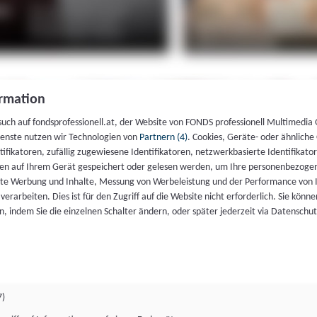
rmation
such auf fondsprofessionell.at, der Website von FONDS professionell Multimedia
ienste nutzen wir Technologien von
Partnern (4)
. Cookies, Geräte- oder ähnliche
entifikatoren, zufällig zugewiesene Identifikatoren, netzwerkbasierte Identifik
en auf Ihrem Gerät gespeichert oder gelesen werden, um Ihre personenbezogen
rte Werbung und Inhalte, Messung von Werbeleistung und der Performance von 
erarbeiten. Dies ist für den Zugriff auf die Website nicht erforderlich. Sie können
, indem Sie die einzelnen Schalter ändern, oder später jederzeit via Datenschu
7)