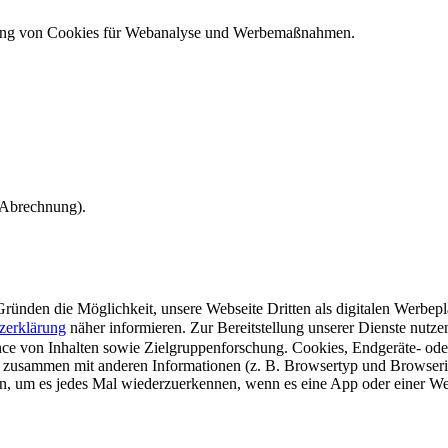
ndung von Cookies für Webanalyse und Werbemaßnahmen.
e Abrechnung).
ünden die Möglichkeit, unsere Webseite Dritten als digitalen Werbeplat
zerklärung
näher informieren.
Zur Bereitstellung unserer Dienste nutz
e von Inhalten sowie Zielgruppenforschung. Cookies, Endgeräte- ode
 zusammen mit anderen Informationen (z. B. Browsertyp und Browserin
n, um es jedes Mal wiederzuerkennen, wenn es eine App oder einer Webs