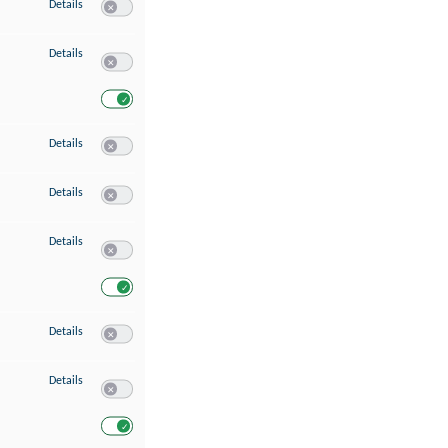
zu Speichern von oder Zugriff auf Informationen auf einem Endgerät
Details
Switch zum Einwilligen bzw. Ablehnen des Dienstes Speichern 
zu Verwendung reduzierter Daten zur Auswahl von Werbeanzeigen
Details
Switch zum Einwilligen bzw. Ablehnen des Dienstes Verwend
Switch zum Einwilligen bzw. Ablehnen des Dienstes Verwendu
zu Erstellung von Profilen für personalisierte Werbung
Details
Switch zum Einwilligen bzw. Ablehnen des Dienstes Erstellung 
zu Verwendung von Profilen zur Auswahl personalisierter Werbung
Details
Switch zum Einwilligen bzw. Ablehnen des Dienstes Verwendun
zu Messung der Werbeleistung
Details
Switch zum Einwilligen bzw. Ablehnen des Dienstes Messung 
Switch zum Einwilligen bzw. Ablehnen des Dienstes Messung d
zu Messung der Performance von Inhalten
Details
Switch zum Einwilligen bzw. Ablehnen des Dienstes Messung 
zu Analyse von Zielgruppen durch Statistiken oder Kombinationen von Dat
Details
Switch zum Einwilligen bzw. Ablehnen des Dienstes Analyse v
Switch zum Einwilligen bzw. Ablehnen des Dienstes Analyse v