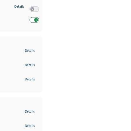
zu Entwicklung und Verbesserung der Angebote
Details
Switch zum Einwilligen bzw. Ablehnen des Dienstes Entwickl
Switch zum Einwilligen bzw. Ablehnen des Dienstes Entwicklu
zu Gewährleistung der Sicherheit, Verhinderung und Aufdeckung v
Details
zu Bereitstellung und Anzeige von Werbung und Inhalten
Details
zu Ihre Entscheidungen zum Datenschutz speichern und übermittel
Details
zu Abgleichung und Kombination von Daten aus unterschiedlichen 
Details
zu Verknüpfung verschiedener Endgeräte
Details