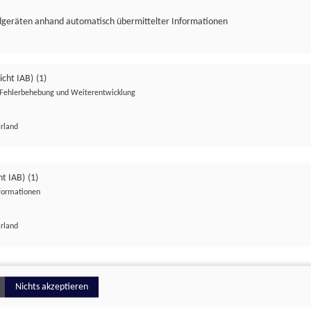
ndgeräten anhand automatisch übermittelter Informationen
icht IAB)
(1)
Fehlerbehebung und Weiterentwicklung
Irland
Impressum
Datenschutzerklärung
Datenschutzeinstellungen
ht IAB)
(1)
nformationen
Irland
ionell
Nichts akzeptieren