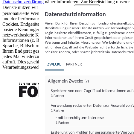
Datenschutzerklärung
näher informieren.
Zur Bereitstellung unserer
Dienste nutzen wir Technologien von
. Zwecke:
Partnern (5)
personalisierte Werbung und Inhalte, Messung von Werbeleistung
Datenschutzinformation
und der Performance von Inhalten sowie Zielgruppenforschung.
Vielen Dank für Ihren Besuch auf fondsprofessionell.at
Cookies, Endgeräte- oder ähnliche Online-Kennungen (z. B. login-
Bereitstellung unserer Dienste nutzen wir Technologien
basierte Kennungen, zufällig generierte Kennungen,
Login-basierte Identifikatoren, zufällig zugewiesene Id
netzwerkbasierte Kennungen) können zusammen mit anderen
Informationen auf Ihrem Gerät gespeichert oder gelese
Informationen (z. B. Browsertyp und Browserinformationen,
Werbung und Inhalte, Messung von Werbeleistung und d
Sprache, Bildschirmgröße, unterstützte Technologien usw.) auf
ist für den Zugriff auf die Website nicht erforderlich. S
Ihrem Endgerät gespeichert oder von dort ausgelesen werden, um es
Schalter ändern, oder später jederzeit via Datenschutzer
jedes Mal wiederzuerkennen, wenn es eine App oder einer Webseite
aufruft. Dies geschieht für einen oder mehrere der hier aufgeführten
ZWECKE
PARTNER
Verarbeitungszwecke.
Allgemein Zwecke
(7)
Speichern von oder Zugriff auf Informationen au
3 Partner
FONDS professionell
Verwendung reduzierter Daten zur Auswahl von
1 Partner
- mit berechtigtem Interesse
1 Partner
Erstellung von Profilen für personalisierte Werbu