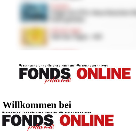
FONDS professionell
FONDS professi
Willkommen bei