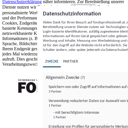
Datenschutzerklärung
näher informieren.
Zur Bereitstellung unserer
Dienste nutzen wir Technologien von
. Zwecke:
Partnern (5)
personalisierte Werbung und Inhalte, Messung von Werbeleistung
Datenschutzinformation
und der Performance von Inhalten sowie Zielgruppenforschung.
Vielen Dank für Ihren Besuch auf fondsprofessionell.at
Cookies, Endgeräte- oder ähnliche Online-Kennungen (z. B. login-
Bereitstellung unserer Dienste nutzen wir Technologien
basierte Kennungen, zufällig generierte Kennungen,
Login-basierte Identifikatoren, zufällig zugewiesene Id
netzwerkbasierte Kennungen) können zusammen mit anderen
Informationen auf Ihrem Gerät gespeichert oder gelese
Informationen (z. B. Browsertyp und Browserinformationen,
Werbung und Inhalte, Messung von Werbeleistung und d
Sprache, Bildschirmgröße, unterstützte Technologien usw.) auf
ist für den Zugriff auf die Website nicht erforderlich. S
Ihrem Endgerät gespeichert oder von dort ausgelesen werden, um es
Schalter ändern, oder später jederzeit via Datenschutzer
jedes Mal wiederzuerkennen, wenn es eine App oder einer Webseite
aufruft. Dies geschieht für einen oder mehrere der hier aufgeführten
ZWECKE
PARTNER
Verarbeitungszwecke.
Allgemein Zwecke
(7)
Speichern von oder Zugriff auf Informationen au
3 Partner
FONDS professionell
Verwendung reduzierter Daten zur Auswahl von
1 Partner
- mit berechtigtem Interesse
1 Partner
Erstellung von Profilen für personalisierte Werbu