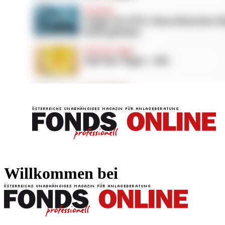
FONDS professionell
FONDS professi
Willkommen bei