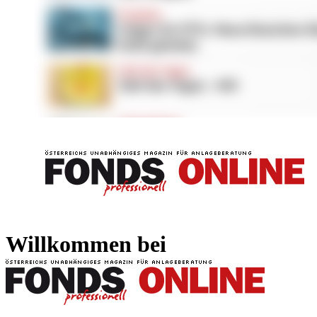
FONDS professionell
FONDS professi
Willkommen bei