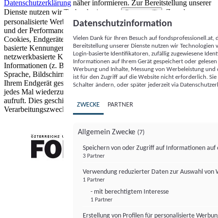
Datenschutzerklärung
näher informieren.
Zur Bereitstellung unserer
Dienste nutzen wir Technologien von
. Zwecke:
Partnern (5)
personalisierte Werbung und Inhalte, Messung von Werbeleistung
Datenschutzinformation
und der Performance von Inhalten sowie Zielgruppenforschung.
Vielen Dank für Ihren Besuch auf fondsprofessionell.at
Cookies, Endgeräte- oder ähnliche Online-Kennungen (z. B. login-
Bereitstellung unserer Dienste nutzen wir Technologien
basierte Kennungen, zufällig generierte Kennungen,
Login-basierte Identifikatoren, zufällig zugewiesene Id
netzwerkbasierte Kennungen) können zusammen mit anderen
Informationen auf Ihrem Gerät gespeichert oder gelese
Informationen (z. B. Browsertyp und Browserinformationen,
Werbung und Inhalte, Messung von Werbeleistung und d
Sprache, Bildschirmgröße, unterstützte Technologien usw.) auf
ist für den Zugriff auf die Website nicht erforderlich. S
Ihrem Endgerät gespeichert oder von dort ausgelesen werden, um es
Schalter ändern, oder später jederzeit via Datenschutzer
jedes Mal wiederzuerkennen, wenn es eine App oder einer Webseite
aufruft. Dies geschieht für einen oder mehrere der hier aufgeführten
ZWECKE
PARTNER
Verarbeitungszwecke.
Allgemein Zwecke
(7)
Speichern von oder Zugriff auf Informationen au
3 Partner
FONDS professionell
Verwendung reduzierter Daten zur Auswahl von
1 Partner
- mit berechtigtem Interesse
1 Partner
Erstellung von Profilen für personalisierte Werbu