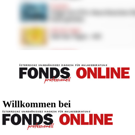
FONDS professionell
FONDS professi
Willkommen bei