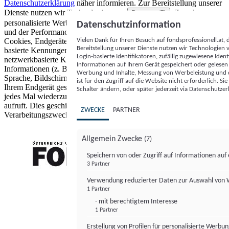
Datenschutzerklärung
näher informieren.
Zur Bereitstellung unserer
Dienste nutzen wir Technologien von
. Zwecke:
Partnern (5)
personalisierte Werbung und Inhalte, Messung von Werbeleistung
Datenschutzinformation
und der Performance von Inhalten sowie Zielgruppenforschung.
Vielen Dank für Ihren Besuch auf fondsprofessionell.at
Cookies, Endgeräte- oder ähnliche Online-Kennungen (z. B. login-
Bereitstellung unserer Dienste nutzen wir Technologien
basierte Kennungen, zufällig generierte Kennungen,
Login-basierte Identifikatoren, zufällig zugewiesene Id
netzwerkbasierte Kennungen) können zusammen mit anderen
Informationen auf Ihrem Gerät gespeichert oder gelese
Informationen (z. B. Browsertyp und Browserinformationen,
Werbung und Inhalte, Messung von Werbeleistung und d
Sprache, Bildschirmgröße, unterstützte Technologien usw.) auf
ist für den Zugriff auf die Website nicht erforderlich. S
Ihrem Endgerät gespeichert oder von dort ausgelesen werden, um es
Schalter ändern, oder später jederzeit via Datenschutzer
jedes Mal wiederzuerkennen, wenn es eine App oder einer Webseite
aufruft. Dies geschieht für einen oder mehrere der hier aufgeführten
ZWECKE
PARTNER
Verarbeitungszwecke.
Allgemein Zwecke
(7)
Speichern von oder Zugriff auf Informationen au
3 Partner
FONDS professionell
Verwendung reduzierter Daten zur Auswahl von
1 Partner
- mit berechtigtem Interesse
1 Partner
Erstellung von Profilen für personalisierte Werbu