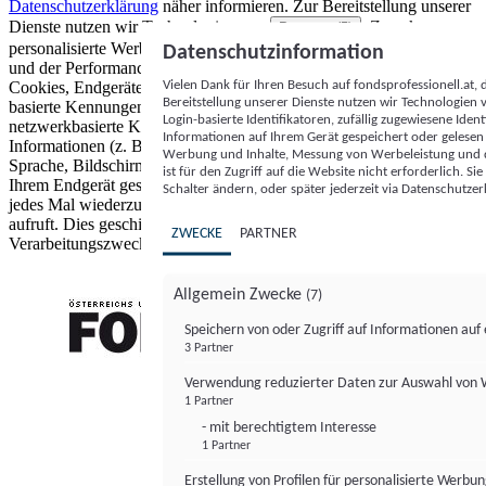
Datenschutzerklärung
näher informieren.
Zur Bereitstellung unserer
Dienste nutzen wir Technologien von
. Zwecke:
Partnern (5)
personalisierte Werbung und Inhalte, Messung von Werbeleistung
Datenschutzinformation
und der Performance von Inhalten sowie Zielgruppenforschung.
Vielen Dank für Ihren Besuch auf fondsprofessionell.at
Cookies, Endgeräte- oder ähnliche Online-Kennungen (z. B. login-
Bereitstellung unserer Dienste nutzen wir Technologien
basierte Kennungen, zufällig generierte Kennungen,
Login-basierte Identifikatoren, zufällig zugewiesene Id
netzwerkbasierte Kennungen) können zusammen mit anderen
Informationen auf Ihrem Gerät gespeichert oder gelese
Informationen (z. B. Browsertyp und Browserinformationen,
Werbung und Inhalte, Messung von Werbeleistung und d
Sprache, Bildschirmgröße, unterstützte Technologien usw.) auf
ist für den Zugriff auf die Website nicht erforderlich. S
Ihrem Endgerät gespeichert oder von dort ausgelesen werden, um es
Schalter ändern, oder später jederzeit via Datenschutzer
jedes Mal wiederzuerkennen, wenn es eine App oder einer Webseite
aufruft. Dies geschieht für einen oder mehrere der hier aufgeführten
ZWECKE
PARTNER
Verarbeitungszwecke.
Allgemein Zwecke
(7)
Speichern von oder Zugriff auf Informationen au
3 Partner
FONDS professionell
Verwendung reduzierter Daten zur Auswahl von
1 Partner
- mit berechtigtem Interesse
1 Partner
Erstellung von Profilen für personalisierte Werbu