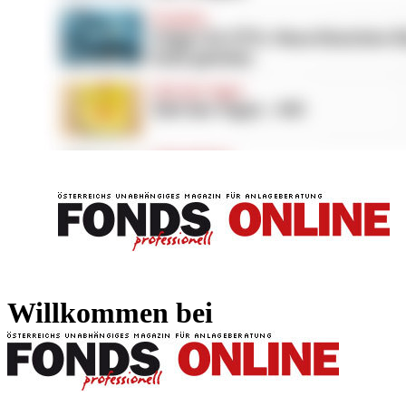
FONDS professionell
FONDS professi
Willkommen bei