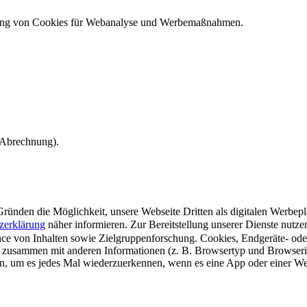
ndung von Cookies für Webanalyse und Werbemaßnahmen.
e Abrechnung).
ünden die Möglichkeit, unsere Webseite Dritten als digitalen Werbeplat
zerklärung
näher informieren.
Zur Bereitstellung unserer Dienste nutz
e von Inhalten sowie Zielgruppenforschung. Cookies, Endgeräte- ode
 zusammen mit anderen Informationen (z. B. Browsertyp und Browserin
n, um es jedes Mal wiederzuerkennen, wenn es eine App oder einer Webs