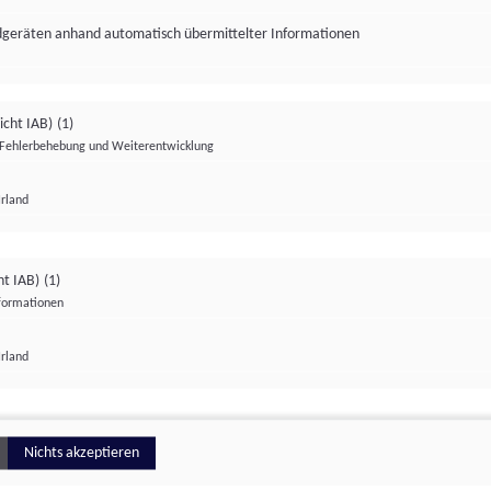
ndgeräten anhand automatisch übermittelter Informationen
icht IAB)
(1)
Fehlerbehebung und Weiterentwicklung
Irland
Impressum
Datenschutzerklärung
Datenschutzeinstellungen
ht IAB)
(1)
nformationen
Irland
ionell
Nichts akzeptieren