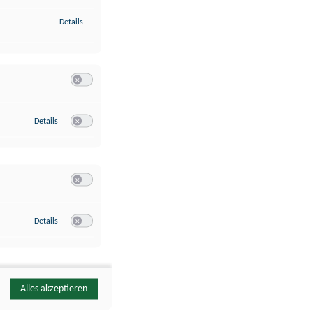
zu Identifikation von Endgeräten anhand automatisch übermittelte
Details
Switch zum Einwilligen bzw. Ablehnen der Kategorie Analyse / 
zu Google Analytics
Details
Switch zum Einwilligen bzw. Ablehnen des Dienstes Google Ana
Switch zum Einwilligen bzw. Ablehnen der Kategorie Sonstige 
zu YouTube
Details
Switch zum Einwilligen bzw. Ablehnen des Dienstes YouTube
Alles akzeptieren