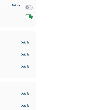
zu Entwicklung und Verbesserung der Angebote
Details
Switch zum Einwilligen bzw. Ablehnen des Dienstes Entwickl
Switch zum Einwilligen bzw. Ablehnen des Dienstes Entwicklu
zu Gewährleistung der Sicherheit, Verhinderung und Aufdeckung v
Details
zu Bereitstellung und Anzeige von Werbung und Inhalten
Details
zu Ihre Entscheidungen zum Datenschutz speichern und übermittel
Details
zu Abgleichung und Kombination von Daten aus unterschiedlichen 
Details
zu Verknüpfung verschiedener Endgeräte
Details