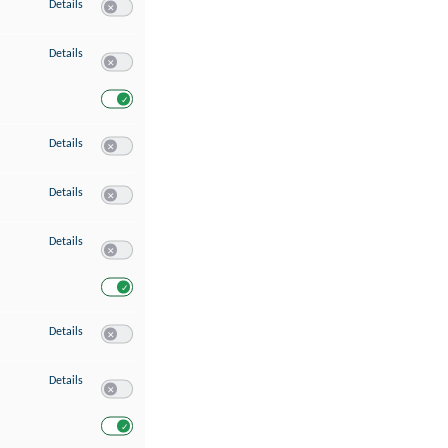
zu Speichern von oder Zugriff auf Informationen auf einem Endgerät
Details
Switch zum Einwilligen bzw. Ablehnen des Dienstes Speichern 
zu Verwendung reduzierter Daten zur Auswahl von Werbeanzeigen
Details
Switch zum Einwilligen bzw. Ablehnen des Dienstes Verwend
Switch zum Einwilligen bzw. Ablehnen des Dienstes Verwendu
zu Erstellung von Profilen für personalisierte Werbung
Details
Switch zum Einwilligen bzw. Ablehnen des Dienstes Erstellung 
zu Verwendung von Profilen zur Auswahl personalisierter Werbung
Details
Switch zum Einwilligen bzw. Ablehnen des Dienstes Verwendun
zu Messung der Werbeleistung
Details
Switch zum Einwilligen bzw. Ablehnen des Dienstes Messung 
Switch zum Einwilligen bzw. Ablehnen des Dienstes Messung d
zu Messung der Performance von Inhalten
Details
Switch zum Einwilligen bzw. Ablehnen des Dienstes Messung 
zu Analyse von Zielgruppen durch Statistiken oder Kombinationen von Dat
Details
Switch zum Einwilligen bzw. Ablehnen des Dienstes Analyse v
Switch zum Einwilligen bzw. Ablehnen des Dienstes Analyse v