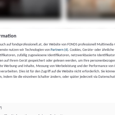
rmation
such auf fondsprofessionell.at, der Website von FONDS professionell Multimedia
ienste nutzen wir Technologien von
Partnern (4)
. Cookies, Geräte- oder ähnliche
entifikatoren, zufällig zugewiesene Identifikatoren, netzwerkbasierte Identifik
en auf Ihrem Gerät gespeichert oder gelesen werden, um Ihre personenbezogen
rte Werbung und Inhalte, Messung von Werbeleistung und der Performance von 
erarbeiten. Dies ist für den Zugriff auf die Website nicht erforderlich. Sie können
, indem Sie die einzelnen Schalter ändern, oder später jederzeit via Datenschu
7)