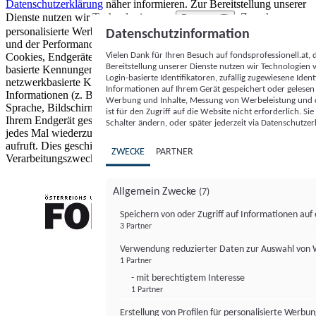
Datenschutzerklärung
näher informieren.
Zur Bereitstellung unserer
Dienste nutzen wir Technologien von
. Zwecke:
Partnern (5)
personalisierte Werbung und Inhalte, Messung von Werbeleistung
Datenschutzinformation
und der Performance von Inhalten sowie Zielgruppenforschung.
Vielen Dank für Ihren Besuch auf fondsprofessionell.at
Cookies, Endgeräte- oder ähnliche Online-Kennungen (z. B. login-
Bereitstellung unserer Dienste nutzen wir Technologien
basierte Kennungen, zufällig generierte Kennungen,
Login-basierte Identifikatoren, zufällig zugewiesene Id
netzwerkbasierte Kennungen) können zusammen mit anderen
Informationen auf Ihrem Gerät gespeichert oder gelese
Informationen (z. B. Browsertyp und Browserinformationen,
Werbung und Inhalte, Messung von Werbeleistung und d
Sprache, Bildschirmgröße, unterstützte Technologien usw.) auf
ist für den Zugriff auf die Website nicht erforderlich. S
Ihrem Endgerät gespeichert oder von dort ausgelesen werden, um es
Schalter ändern, oder später jederzeit via Datenschutzer
jedes Mal wiederzuerkennen, wenn es eine App oder einer Webseite
aufruft. Dies geschieht für einen oder mehrere der hier aufgeführten
ZWECKE
PARTNER
Verarbeitungszwecke.
Allgemein Zwecke
(7)
Speichern von oder Zugriff auf Informationen au
3 Partner
FONDS professionell
Verwendung reduzierter Daten zur Auswahl von
1 Partner
- mit berechtigtem Interesse
1 Partner
Erstellung von Profilen für personalisierte Werbu