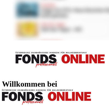
FONDS professionell
FONDS professi
Willkommen bei