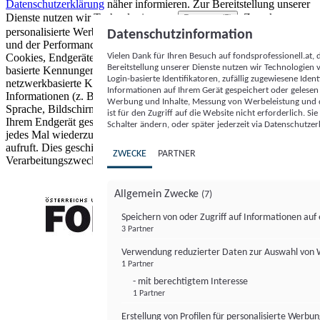
Datenschutzerklärung
näher informieren.
Zur Bereitstellung unserer
Dienste nutzen wir Technologien von
. Zwecke:
Partnern (5)
personalisierte Werbung und Inhalte, Messung von Werbeleistung
Datenschutzinformation
und der Performance von Inhalten sowie Zielgruppenforschung.
Vielen Dank für Ihren Besuch auf fondsprofessionell.at
Cookies, Endgeräte- oder ähnliche Online-Kennungen (z. B. login-
Bereitstellung unserer Dienste nutzen wir Technologien
basierte Kennungen, zufällig generierte Kennungen,
Login-basierte Identifikatoren, zufällig zugewiesene Id
netzwerkbasierte Kennungen) können zusammen mit anderen
Informationen auf Ihrem Gerät gespeichert oder gelese
Informationen (z. B. Browsertyp und Browserinformationen,
Werbung und Inhalte, Messung von Werbeleistung und d
Sprache, Bildschirmgröße, unterstützte Technologien usw.) auf
ist für den Zugriff auf die Website nicht erforderlich. S
Ihrem Endgerät gespeichert oder von dort ausgelesen werden, um es
Schalter ändern, oder später jederzeit via Datenschutzer
jedes Mal wiederzuerkennen, wenn es eine App oder einer Webseite
aufruft. Dies geschieht für einen oder mehrere der hier aufgeführten
ZWECKE
PARTNER
Verarbeitungszwecke.
Allgemein Zwecke
(7)
Speichern von oder Zugriff auf Informationen au
3 Partner
FONDS professionell
Verwendung reduzierter Daten zur Auswahl von
1 Partner
- mit berechtigtem Interesse
1 Partner
Erstellung von Profilen für personalisierte Werbu