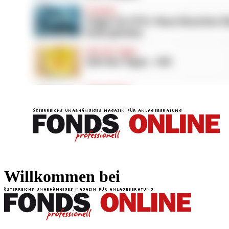
FONDS professionell
FONDS professi
Willkommen bei