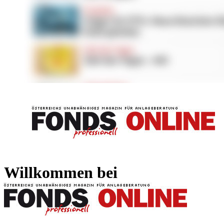
FONDS professionell
FONDS professi
Willkommen bei