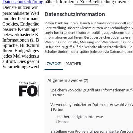
Datenschutzerklärung
näher informieren.
Zur Bereitstellung unserer
Dienste nutzen wir Technologien von
. Zwecke:
Partnern (5)
personalisierte Werbung und Inhalte, Messung von Werbeleistung
Datenschutzinformation
und der Performance von Inhalten sowie Zielgruppenforschung.
Vielen Dank für Ihren Besuch auf fondsprofessionell.at
Cookies, Endgeräte- oder ähnliche Online-Kennungen (z. B. login-
Bereitstellung unserer Dienste nutzen wir Technologien
basierte Kennungen, zufällig generierte Kennungen,
Login-basierte Identifikatoren, zufällig zugewiesene Id
netzwerkbasierte Kennungen) können zusammen mit anderen
Informationen auf Ihrem Gerät gespeichert oder gelese
Informationen (z. B. Browsertyp und Browserinformationen,
Werbung und Inhalte, Messung von Werbeleistung und d
Sprache, Bildschirmgröße, unterstützte Technologien usw.) auf
ist für den Zugriff auf die Website nicht erforderlich. S
Ihrem Endgerät gespeichert oder von dort ausgelesen werden, um es
Schalter ändern, oder später jederzeit via Datenschutzer
jedes Mal wiederzuerkennen, wenn es eine App oder einer Webseite
aufruft. Dies geschieht für einen oder mehrere der hier aufgeführten
ZWECKE
PARTNER
Verarbeitungszwecke.
Allgemein Zwecke
(7)
Speichern von oder Zugriff auf Informationen au
3 Partner
FONDS professionell
Verwendung reduzierter Daten zur Auswahl von
1 Partner
- mit berechtigtem Interesse
1 Partner
Erstellung von Profilen für personalisierte Werbu