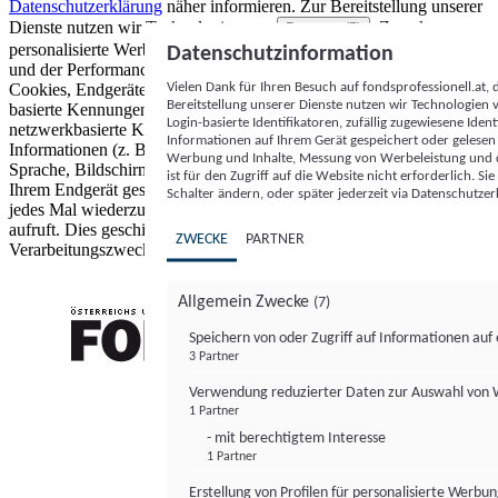
Datenschutzerklärung
näher informieren.
Zur Bereitstellung unserer
Dienste nutzen wir Technologien von
. Zwecke:
Partnern (5)
personalisierte Werbung und Inhalte, Messung von Werbeleistung
Datenschutzinformation
und der Performance von Inhalten sowie Zielgruppenforschung.
Vielen Dank für Ihren Besuch auf fondsprofessionell.at
Cookies, Endgeräte- oder ähnliche Online-Kennungen (z. B. login-
Bereitstellung unserer Dienste nutzen wir Technologien
basierte Kennungen, zufällig generierte Kennungen,
Login-basierte Identifikatoren, zufällig zugewiesene Id
netzwerkbasierte Kennungen) können zusammen mit anderen
Informationen auf Ihrem Gerät gespeichert oder gelese
Informationen (z. B. Browsertyp und Browserinformationen,
Werbung und Inhalte, Messung von Werbeleistung und d
Sprache, Bildschirmgröße, unterstützte Technologien usw.) auf
ist für den Zugriff auf die Website nicht erforderlich. S
Ihrem Endgerät gespeichert oder von dort ausgelesen werden, um es
Schalter ändern, oder später jederzeit via Datenschutzer
jedes Mal wiederzuerkennen, wenn es eine App oder einer Webseite
aufruft. Dies geschieht für einen oder mehrere der hier aufgeführten
ZWECKE
PARTNER
Verarbeitungszwecke.
Allgemein Zwecke
(7)
Speichern von oder Zugriff auf Informationen au
3 Partner
FONDS professionell
Verwendung reduzierter Daten zur Auswahl von
1 Partner
- mit berechtigtem Interesse
1 Partner
Erstellung von Profilen für personalisierte Werbu