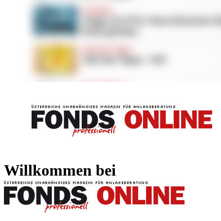
FONDS professionell
FONDS professi
Willkommen bei