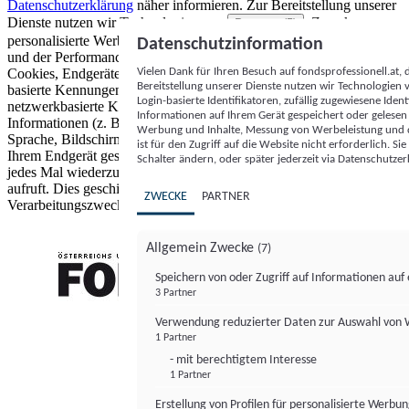
Datenschutzerklärung
näher informieren.
Zur Bereitstellung unserer
Dienste nutzen wir Technologien von
. Zwecke:
Partnern (5)
personalisierte Werbung und Inhalte, Messung von Werbeleistung
Datenschutzinformation
und der Performance von Inhalten sowie Zielgruppenforschung.
Vielen Dank für Ihren Besuch auf fondsprofessionell.at
Cookies, Endgeräte- oder ähnliche Online-Kennungen (z. B. login-
Bereitstellung unserer Dienste nutzen wir Technologien
basierte Kennungen, zufällig generierte Kennungen,
Login-basierte Identifikatoren, zufällig zugewiesene Id
netzwerkbasierte Kennungen) können zusammen mit anderen
Informationen auf Ihrem Gerät gespeichert oder gelese
Informationen (z. B. Browsertyp und Browserinformationen,
Werbung und Inhalte, Messung von Werbeleistung und d
Sprache, Bildschirmgröße, unterstützte Technologien usw.) auf
ist für den Zugriff auf die Website nicht erforderlich. S
Ihrem Endgerät gespeichert oder von dort ausgelesen werden, um es
Schalter ändern, oder später jederzeit via Datenschutzer
jedes Mal wiederzuerkennen, wenn es eine App oder einer Webseite
aufruft. Dies geschieht für einen oder mehrere der hier aufgeführten
ZWECKE
PARTNER
Verarbeitungszwecke.
Allgemein Zwecke
(7)
Speichern von oder Zugriff auf Informationen au
3 Partner
FONDS professionell
Verwendung reduzierter Daten zur Auswahl von
1 Partner
- mit berechtigtem Interesse
1 Partner
Erstellung von Profilen für personalisierte Werbu