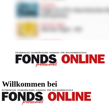
FONDS professionell
FONDS professi
Willkommen bei