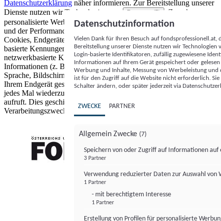
Datenschutzerklärung
näher informieren.
Zur Bereitstellung unserer
Dienste nutzen wir Technologien von
. Zwecke:
Partnern (5)
personalisierte Werbung und Inhalte, Messung von Werbeleistung
Datenschutzinformation
und der Performance von Inhalten sowie Zielgruppenforschung.
Vielen Dank für Ihren Besuch auf fondsprofessionell.at
Cookies, Endgeräte- oder ähnliche Online-Kennungen (z. B. login-
Bereitstellung unserer Dienste nutzen wir Technologien
basierte Kennungen, zufällig generierte Kennungen,
Login-basierte Identifikatoren, zufällig zugewiesene Id
netzwerkbasierte Kennungen) können zusammen mit anderen
Informationen auf Ihrem Gerät gespeichert oder gelese
Informationen (z. B. Browsertyp und Browserinformationen,
Werbung und Inhalte, Messung von Werbeleistung und d
Sprache, Bildschirmgröße, unterstützte Technologien usw.) auf
ist für den Zugriff auf die Website nicht erforderlich. S
Ihrem Endgerät gespeichert oder von dort ausgelesen werden, um es
Schalter ändern, oder später jederzeit via Datenschutzer
jedes Mal wiederzuerkennen, wenn es eine App oder einer Webseite
aufruft. Dies geschieht für einen oder mehrere der hier aufgeführten
ZWECKE
PARTNER
Verarbeitungszwecke.
Allgemein Zwecke
(7)
Speichern von oder Zugriff auf Informationen au
3 Partner
FONDS professionell
Verwendung reduzierter Daten zur Auswahl von
1 Partner
- mit berechtigtem Interesse
1 Partner
Erstellung von Profilen für personalisierte Werbu