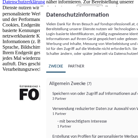
Datenschutzerklärung
näher informieren.
Zur Bereitstellung unserer
Dienste nutzen wir Technologien von
. Zwecke:
Partnern (5)
personalisierte Werbung und Inhalte, Messung von Werbeleistung
Datenschutzinformation
und der Performance von Inhalten sowie Zielgruppenforschung.
Vielen Dank für Ihren Besuch auf fondsprofessionell.at
Cookies, Endgeräte- oder ähnliche Online-Kennungen (z. B. login-
Bereitstellung unserer Dienste nutzen wir Technologien
basierte Kennungen, zufällig generierte Kennungen,
Login-basierte Identifikatoren, zufällig zugewiesene Id
netzwerkbasierte Kennungen) können zusammen mit anderen
Informationen auf Ihrem Gerät gespeichert oder gelese
Informationen (z. B. Browsertyp und Browserinformationen,
Werbung und Inhalte, Messung von Werbeleistung und d
Sprache, Bildschirmgröße, unterstützte Technologien usw.) auf
ist für den Zugriff auf die Website nicht erforderlich. S
Ihrem Endgerät gespeichert oder von dort ausgelesen werden, um es
Schalter ändern, oder später jederzeit via Datenschutzer
jedes Mal wiederzuerkennen, wenn es eine App oder einer Webseite
aufruft. Dies geschieht für einen oder mehrere der hier aufgeführten
ZWECKE
PARTNER
Verarbeitungszwecke.
Allgemein Zwecke
(7)
Speichern von oder Zugriff auf Informationen au
3 Partner
FONDS professionell
Verwendung reduzierter Daten zur Auswahl von
1 Partner
- mit berechtigtem Interesse
1 Partner
Erstellung von Profilen für personalisierte Werbu