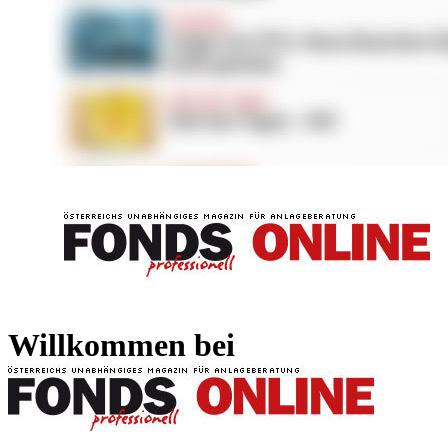
FONDS professionell
FONDS professi
Willkommen bei