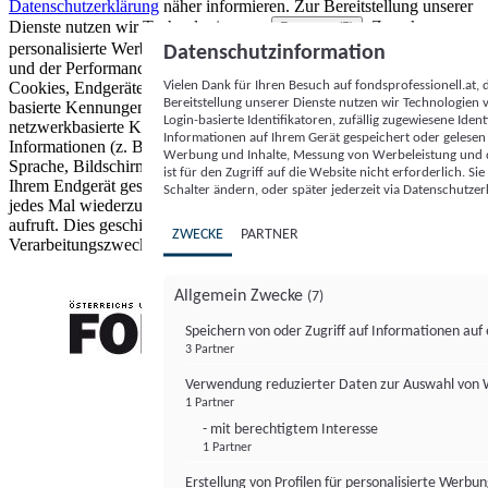
Datenschutzerklärung
näher informieren.
Zur Bereitstellung unserer
Dienste nutzen wir Technologien von
. Zwecke:
Partnern (5)
personalisierte Werbung und Inhalte, Messung von Werbeleistung
Datenschutzinformation
und der Performance von Inhalten sowie Zielgruppenforschung.
Vielen Dank für Ihren Besuch auf fondsprofessionell.at
Cookies, Endgeräte- oder ähnliche Online-Kennungen (z. B. login-
Bereitstellung unserer Dienste nutzen wir Technologien
basierte Kennungen, zufällig generierte Kennungen,
Login-basierte Identifikatoren, zufällig zugewiesene Id
netzwerkbasierte Kennungen) können zusammen mit anderen
Informationen auf Ihrem Gerät gespeichert oder gelese
Informationen (z. B. Browsertyp und Browserinformationen,
Werbung und Inhalte, Messung von Werbeleistung und d
Sprache, Bildschirmgröße, unterstützte Technologien usw.) auf
ist für den Zugriff auf die Website nicht erforderlich. S
Ihrem Endgerät gespeichert oder von dort ausgelesen werden, um es
Schalter ändern, oder später jederzeit via Datenschutzer
jedes Mal wiederzuerkennen, wenn es eine App oder einer Webseite
aufruft. Dies geschieht für einen oder mehrere der hier aufgeführten
ZWECKE
PARTNER
Verarbeitungszwecke.
Allgemein Zwecke
(7)
Speichern von oder Zugriff auf Informationen au
3 Partner
FONDS professionell
Verwendung reduzierter Daten zur Auswahl von
1 Partner
- mit berechtigtem Interesse
1 Partner
Erstellung von Profilen für personalisierte Werbu