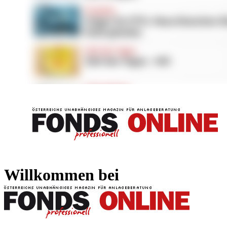
FONDS professionell
FONDS professi
Willkommen bei