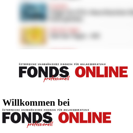
FONDS professionell
FONDS professi
Willkommen bei