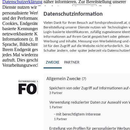
Datenschutzerklärung
näher informieren.
Zur Bereitstellung unserer
Dienste nutzen wir Technologien von
. Zwecke:
Partnern (5)
personalisierte Werbung und Inhalte, Messung von Werbeleistung
Datenschutzinformation
und der Performance von Inhalten sowie Zielgruppenforschung.
Vielen Dank für Ihren Besuch auf fondsprofessionell.at
Cookies, Endgeräte- oder ähnliche Online-Kennungen (z. B. login-
Bereitstellung unserer Dienste nutzen wir Technologien
basierte Kennungen, zufällig generierte Kennungen,
Login-basierte Identifikatoren, zufällig zugewiesene Id
netzwerkbasierte Kennungen) können zusammen mit anderen
Informationen auf Ihrem Gerät gespeichert oder gelese
Informationen (z. B. Browsertyp und Browserinformationen,
Werbung und Inhalte, Messung von Werbeleistung und d
Sprache, Bildschirmgröße, unterstützte Technologien usw.) auf
ist für den Zugriff auf die Website nicht erforderlich. S
Ihrem Endgerät gespeichert oder von dort ausgelesen werden, um es
Schalter ändern, oder später jederzeit via Datenschutzer
jedes Mal wiederzuerkennen, wenn es eine App oder einer Webseite
aufruft. Dies geschieht für einen oder mehrere der hier aufgeführten
ZWECKE
PARTNER
Verarbeitungszwecke.
Allgemein Zwecke
(7)
Speichern von oder Zugriff auf Informationen au
3 Partner
FONDS professionell
Verwendung reduzierter Daten zur Auswahl von
1 Partner
- mit berechtigtem Interesse
1 Partner
Erstellung von Profilen für personalisierte Werbu