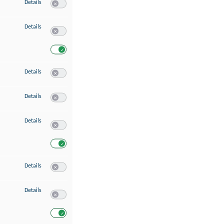
zu Speichern von oder Zugriff auf Informationen auf einem Endgerät
Details
Switch zum Einwilligen bzw. Ablehnen des Dienstes Speichern 
zu Verwendung reduzierter Daten zur Auswahl von Werbeanzeigen
Details
Switch zum Einwilligen bzw. Ablehnen des Dienstes Verwend
Switch zum Einwilligen bzw. Ablehnen des Dienstes Verwendu
zu Erstellung von Profilen für personalisierte Werbung
Details
Switch zum Einwilligen bzw. Ablehnen des Dienstes Erstellung 
zu Verwendung von Profilen zur Auswahl personalisierter Werbung
Details
Switch zum Einwilligen bzw. Ablehnen des Dienstes Verwendun
zu Messung der Werbeleistung
Details
Switch zum Einwilligen bzw. Ablehnen des Dienstes Messung 
Switch zum Einwilligen bzw. Ablehnen des Dienstes Messung d
zu Messung der Performance von Inhalten
Details
Switch zum Einwilligen bzw. Ablehnen des Dienstes Messung 
zu Analyse von Zielgruppen durch Statistiken oder Kombinationen von Dat
Details
Switch zum Einwilligen bzw. Ablehnen des Dienstes Analyse v
Switch zum Einwilligen bzw. Ablehnen des Dienstes Analyse v