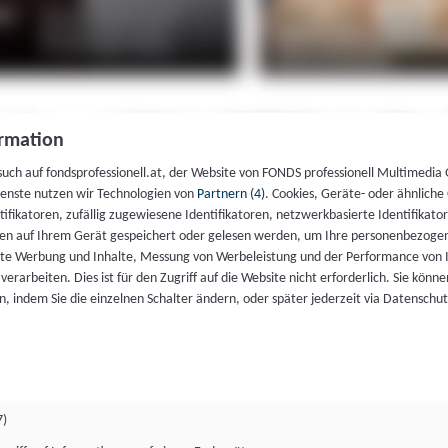
rmation
such auf fondsprofessionell.at, der Website von FONDS professionell Multimedia
ienste nutzen wir Technologien von
Partnern (4)
. Cookies, Geräte- oder ähnliche
entifikatoren, zufällig zugewiesene Identifikatoren, netzwerkbasierte Identifik
en auf Ihrem Gerät gespeichert oder gelesen werden, um Ihre personenbezogen
rte Werbung und Inhalte, Messung von Werbeleistung und der Performance von 
erarbeiten. Dies ist für den Zugriff auf die Website nicht erforderlich. Sie können
, indem Sie die einzelnen Schalter ändern, oder später jederzeit via Datenschu
7)