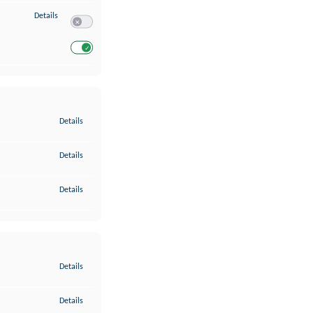
zu Entwicklung und Verbesserung der Angebote
Details
Switch zum Einwilligen bzw. Ablehnen des Dienstes Entwickl
Switch zum Einwilligen bzw. Ablehnen des Dienstes Entwicklu
zu Gewährleistung der Sicherheit, Verhinderung und Aufdeckung v
Details
zu Bereitstellung und Anzeige von Werbung und Inhalten
Details
zu Ihre Entscheidungen zum Datenschutz speichern und übermittel
Details
zu Abgleichung und Kombination von Daten aus unterschiedlichen 
Details
zu Verknüpfung verschiedener Endgeräte
Details