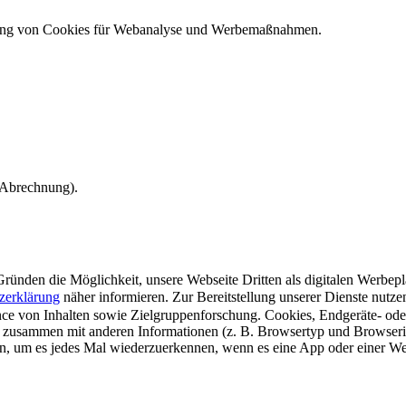
ndung von Cookies für Webanalyse und Werbemaßnahmen.
e Abrechnung).
ünden die Möglichkeit, unsere Webseite Dritten als digitalen Werbeplat
zerklärung
näher informieren.
Zur Bereitstellung unserer Dienste nutz
e von Inhalten sowie Zielgruppenforschung. Cookies, Endgeräte- ode
 zusammen mit anderen Informationen (z. B. Browsertyp und Browserin
n, um es jedes Mal wiederzuerkennen, wenn es eine App oder einer Webs