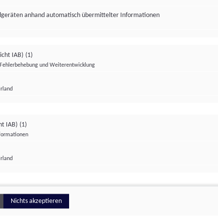
ndgeräten anhand automatisch übermittelter Informationen
icht IAB)
(1)
Fehlerbehebung und Weiterentwicklung
Irland
Impressum
Datenschutzerklärung
Datenschutzeinstellungen
ht IAB)
(1)
nformationen
Irland
ionell
Nichts akzeptieren