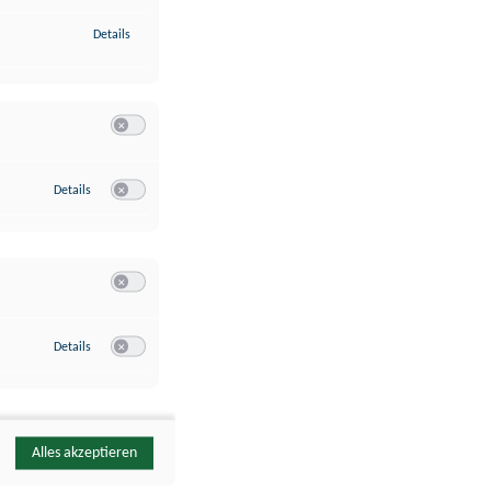
zu Identifikation von Endgeräten anhand automatisch übermittelte
Details
Switch zum Einwilligen bzw. Ablehnen der Kategorie Analyse / 
zu Google Analytics
Details
Switch zum Einwilligen bzw. Ablehnen des Dienstes Google Ana
Switch zum Einwilligen bzw. Ablehnen der Kategorie Sonstige 
zu YouTube
Details
Switch zum Einwilligen bzw. Ablehnen des Dienstes YouTube
Alles akzeptieren