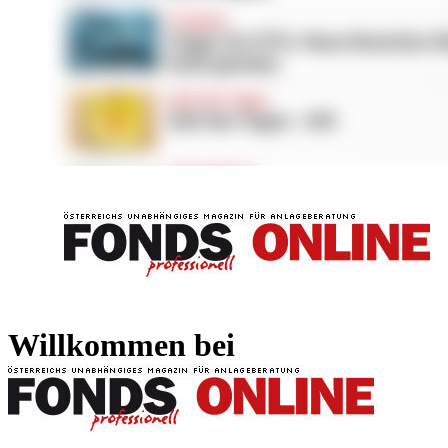
FONDS professionell
FONDS professi
Willkommen bei