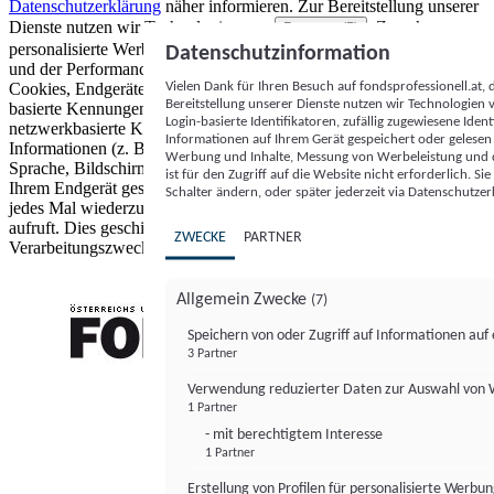
Datenschutzerklärung
näher informieren.
Zur Bereitstellung unserer
Dienste nutzen wir Technologien von
. Zwecke:
Partnern (5)
personalisierte Werbung und Inhalte, Messung von Werbeleistung
Datenschutzinformation
und der Performance von Inhalten sowie Zielgruppenforschung.
Vielen Dank für Ihren Besuch auf fondsprofessionell.at
Cookies, Endgeräte- oder ähnliche Online-Kennungen (z. B. login-
Bereitstellung unserer Dienste nutzen wir Technologien
basierte Kennungen, zufällig generierte Kennungen,
Login-basierte Identifikatoren, zufällig zugewiesene Id
netzwerkbasierte Kennungen) können zusammen mit anderen
Informationen auf Ihrem Gerät gespeichert oder gelese
Informationen (z. B. Browsertyp und Browserinformationen,
Werbung und Inhalte, Messung von Werbeleistung und d
Sprache, Bildschirmgröße, unterstützte Technologien usw.) auf
ist für den Zugriff auf die Website nicht erforderlich. S
Ihrem Endgerät gespeichert oder von dort ausgelesen werden, um es
Schalter ändern, oder später jederzeit via Datenschutzer
jedes Mal wiederzuerkennen, wenn es eine App oder einer Webseite
aufruft. Dies geschieht für einen oder mehrere der hier aufgeführten
ZWECKE
PARTNER
Verarbeitungszwecke.
Allgemein Zwecke
(7)
Speichern von oder Zugriff auf Informationen au
3 Partner
FONDS professionell
Verwendung reduzierter Daten zur Auswahl von
1 Partner
- mit berechtigtem Interesse
1 Partner
Erstellung von Profilen für personalisierte Werbu