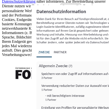
Datenschutzerklärung
näher informieren.
Zur Bereitstellung unserer
Dienste nutzen wir Technologien von
. Zwecke:
Partnern (5)
personalisierte Werbung und Inhalte, Messung von Werbeleistung
Datenschutzinformation
und der Performance von Inhalten sowie Zielgruppenforschung.
Vielen Dank für Ihren Besuch auf fondsprofessionell.at
Cookies, Endgeräte- oder ähnliche Online-Kennungen (z. B. login-
Bereitstellung unserer Dienste nutzen wir Technologien
basierte Kennungen, zufällig generierte Kennungen,
Login-basierte Identifikatoren, zufällig zugewiesene Id
netzwerkbasierte Kennungen) können zusammen mit anderen
Informationen auf Ihrem Gerät gespeichert oder gelese
Informationen (z. B. Browsertyp und Browserinformationen,
Werbung und Inhalte, Messung von Werbeleistung und d
Sprache, Bildschirmgröße, unterstützte Technologien usw.) auf
ist für den Zugriff auf die Website nicht erforderlich. S
Ihrem Endgerät gespeichert oder von dort ausgelesen werden, um es
Schalter ändern, oder später jederzeit via Datenschutzer
jedes Mal wiederzuerkennen, wenn es eine App oder einer Webseite
aufruft. Dies geschieht für einen oder mehrere der hier aufgeführten
ZWECKE
PARTNER
Verarbeitungszwecke.
Allgemein Zwecke
(7)
Speichern von oder Zugriff auf Informationen au
3 Partner
FONDS professionell
Verwendung reduzierter Daten zur Auswahl von
1 Partner
- mit berechtigtem Interesse
1 Partner
Erstellung von Profilen für personalisierte Werbu