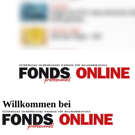
FONDS professionell
FONDS professi
Willkommen bei