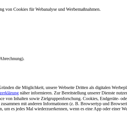
ndung von Cookies für Webanalyse und Werbemaßnahmen.
e Abrechnung).
ünden die Möglichkeit, unsere Webseite Dritten als digitalen Werbeplat
zerklärung
näher informieren.
Zur Bereitstellung unserer Dienste nutz
e von Inhalten sowie Zielgruppenforschung. Cookies, Endgeräte- ode
 zusammen mit anderen Informationen (z. B. Browsertyp und Browserin
n, um es jedes Mal wiederzuerkennen, wenn es eine App oder einer Webs