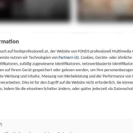
rmation
such auf fondsprofessionell.at, der Website von FONDS professionell Multimedia
ienste nutzen wir Technologien von
Partnern (4)
. Cookies, Geräte- oder ähnliche
entifikatoren, zufällig zugewiesene Identifikatoren, netzwerkbasierte Identifik
en auf Ihrem Gerät gespeichert oder gelesen werden, um Ihre personenbezogen
rte Werbung und Inhalte, Messung von Werbeleistung und der Performance von 
erarbeiten. Dies ist für den Zugriff auf die Website nicht erforderlich. Sie können
, indem Sie die einzelnen Schalter ändern, oder später jederzeit via Datenschu
7)