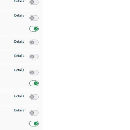
zu Speichern von oder Zugriff auf Informationen auf einem Endgerät
Details
Switch zum Einwilligen bzw. Ablehnen des Dienstes Speichern 
zu Verwendung reduzierter Daten zur Auswahl von Werbeanzeigen
Details
Switch zum Einwilligen bzw. Ablehnen des Dienstes Verwend
Switch zum Einwilligen bzw. Ablehnen des Dienstes Verwendu
zu Erstellung von Profilen für personalisierte Werbung
Details
Switch zum Einwilligen bzw. Ablehnen des Dienstes Erstellung 
zu Verwendung von Profilen zur Auswahl personalisierter Werbung
Details
Switch zum Einwilligen bzw. Ablehnen des Dienstes Verwendun
zu Messung der Werbeleistung
Details
Switch zum Einwilligen bzw. Ablehnen des Dienstes Messung 
Switch zum Einwilligen bzw. Ablehnen des Dienstes Messung d
zu Messung der Performance von Inhalten
Details
Switch zum Einwilligen bzw. Ablehnen des Dienstes Messung 
zu Analyse von Zielgruppen durch Statistiken oder Kombinationen von Dat
Details
Switch zum Einwilligen bzw. Ablehnen des Dienstes Analyse v
Switch zum Einwilligen bzw. Ablehnen des Dienstes Analyse v