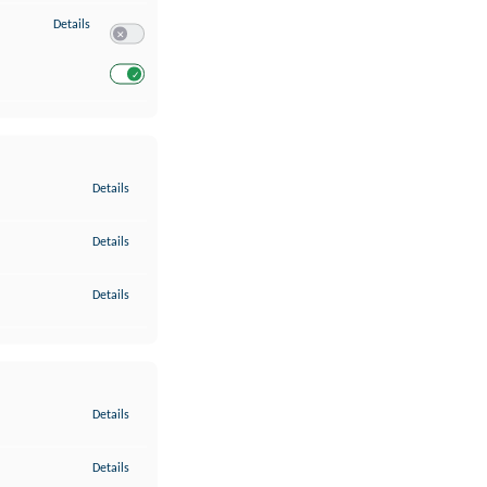
zu Entwicklung und Verbesserung der Angebote
Details
Switch zum Einwilligen bzw. Ablehnen des Dienstes Entwickl
Switch zum Einwilligen bzw. Ablehnen des Dienstes Entwicklu
zu Gewährleistung der Sicherheit, Verhinderung und Aufdeckung v
Details
zu Bereitstellung und Anzeige von Werbung und Inhalten
Details
zu Ihre Entscheidungen zum Datenschutz speichern und übermittel
Details
zu Abgleichung und Kombination von Daten aus unterschiedlichen 
Details
zu Verknüpfung verschiedener Endgeräte
Details