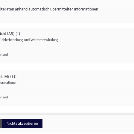
ndgeräten anhand automatisch übermittelter Informationen
icht IAB)
(1)
Fehlerbehebung und Weiterentwicklung
Irland
Impressum
Datenschutzerklärung
Datenschutzeinstellungen
ht IAB)
(1)
nformationen
Irland
ionell
Nichts akzeptieren