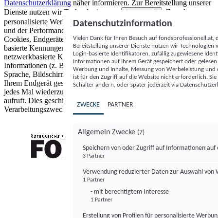
Datenschutzerklärung
näher informieren.
Zur Bereitstellung unserer
Dienste nutzen wir Technologien von
. Zwecke:
Partnern (5)
personalisierte Werbung und Inhalte, Messung von Werbeleistung
Datenschutzinformation
und der Performance von Inhalten sowie Zielgruppenforschung.
Vielen Dank für Ihren Besuch auf fondsprofessionell.at
Cookies, Endgeräte- oder ähnliche Online-Kennungen (z. B. login-
Bereitstellung unserer Dienste nutzen wir Technologien
basierte Kennungen, zufällig generierte Kennungen,
Login-basierte Identifikatoren, zufällig zugewiesene Id
netzwerkbasierte Kennungen) können zusammen mit anderen
Informationen auf Ihrem Gerät gespeichert oder gelese
Informationen (z. B. Browsertyp und Browserinformationen,
Werbung und Inhalte, Messung von Werbeleistung und d
Sprache, Bildschirmgröße, unterstützte Technologien usw.) auf
ist für den Zugriff auf die Website nicht erforderlich. S
Ihrem Endgerät gespeichert oder von dort ausgelesen werden, um es
Schalter ändern, oder später jederzeit via Datenschutzer
jedes Mal wiederzuerkennen, wenn es eine App oder einer Webseite
aufruft. Dies geschieht für einen oder mehrere der hier aufgeführten
ZWECKE
PARTNER
Verarbeitungszwecke.
Allgemein Zwecke
(7)
Speichern von oder Zugriff auf Informationen au
3 Partner
FONDS professionell
Verwendung reduzierter Daten zur Auswahl von
1 Partner
- mit berechtigtem Interesse
1 Partner
Erstellung von Profilen für personalisierte Werbu