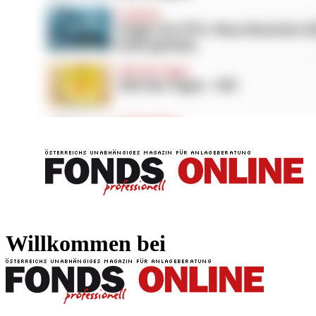
FONDS professionell
FONDS professi
Willkommen bei